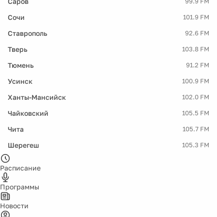
Саров
99.9 FM
Сочи
101.9 FM
Ставрополь
92.6 FM
Тверь
103.8 FM
Тюмень
91.2 FM
Усинск
100.9 FM
Ханты-Мансийск
102.0 FM
Чайковский
105.5 FM
Чита
105.7 FM
Шерегеш
105.3 FM
Расписание
Программы
Новости