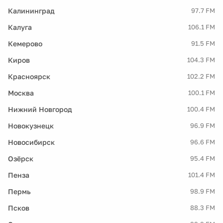
Калининград
97.7 FM
Калуга
106.1 FM
Кемерово
91.5 FM
Киров
104.3 FM
Красноярск
102.2 FM
Москва
100.1 FM
Нижний Новгород
100.4 FM
Новокузнецк
96.9 FM
Новосибирск
96.6 FM
Озёрск
95.4 FM
Пенза
101.4 FM
Пермь
98.9 FM
Псков
88.3 FM