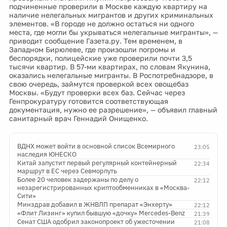
подчиненные проверили в Москве каждую квартиру на
наличие нелегальных мигрантов и других криминальных
элементов. «В городе не должно остаться ни одного
места, где могли бы укрываться нелегальные мигранты», —
приводит сообщение Газета.ру. Тем временем, в
Западном Бирюлеве, где произошли погромы и
беспорядки, полицейские уже проверили почти 3,5
тысячи квартир. В 57-ми квартирах, по словам Якунина,
оказались нелегальные мигранты. В Роспотребнадзоре, в
свою очередь, займутся проверкой всех овощебаз
Москвы. «Будут проверки всех баз. Сейчас через
Генпрокуратуру готовится соответствующая
документация, нужно ее разрешение», — объявил главный
санитарный врач Геннадий Онищенко.
ВДНХ может войти в основной список Всемирного
23:05
наследия ЮНЕСКО
Китай запустит первый регулярный контейнерный
22:34
маршрут в ЕС через Севморпуть
Более 20 человек задержаны по делу о
22:12
незарегистрированных криптообменниках в «Москва-
Сити»
Минздрав добавил в ЖНВЛП препарат «Энхерту»
22:12
«Флит Лизинг» купил бывшую «дочку» Mercedes-Benz
21:39
Сенат США одобрил законопроект об ужесточении
21:08