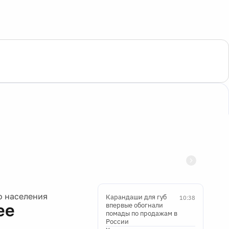
о населения
Карандаши для губ
10:38
ее
впервые обогнали
помады по продажам в
России