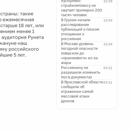
Хуснуллин:
10:38
стройкомплексу не
хватает примерно 200
страны: такие
тысяч человек
ю ежемесячная
В Грузии начали
10:04
расследование
старше 18 лет, или
публикаций о плохом
лением менее 1
отношении к
я аудитория Рунета
россиянам
акануне наш
В Москве уровень
10:04
ему российского
погодной опасности
повысили до
йшие 5 лет.
«оранжевого» из-за
жары
Россиянину не
09:51
разрешили изменить
пол в документах
В Ярославской области
09:51
сообщили об
отражении самой
массовой атаки
дронов