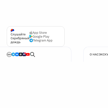
App Store
Слушайте
Google Play
Серебряный
Telegram App
дождь
О НАС
ЭКСК
12+