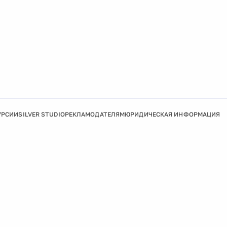
УРСИИ
SILVER STUDIO
РЕКЛАМОДАТЕЛЯМ
ЮРИДИЧЕСКАЯ ИНФОРМАЦИЯ