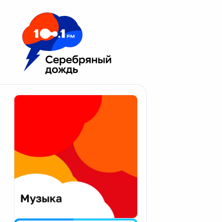
Москва 100.1 FM
Апатиты
Астрахань
Волгоград
Вологда
Екатеринбург
Иваново
Казань
Калининград
Калуга