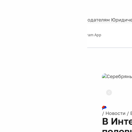
События
Контакты
О нас
Экскурсии
Silver Studio
Рекламодателям
Юридиче
Слушайте
App Store
Google Play
Telegram App
Серебряный
дождь
12+
Реклама
/
Новости
/
В Инт
полов