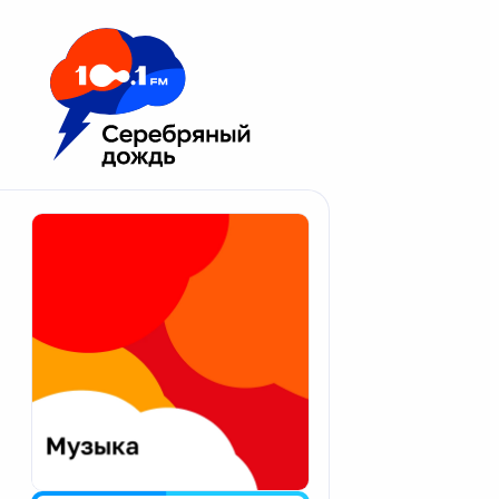
Москва 100.1 FM
Апатиты
Астрахань
Волгоград
Вологда
Екатеринбург
Иваново
Казань
Калининград
Калуга