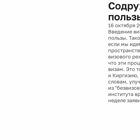
Содру
польз
16 октября 2
Введение ви
пользы. Так
если мы иде
пространства
визового ре
что эти проц
визам. Это 
и Киргизию,
словам, улу
из "безвизо
института в
неделе заяв