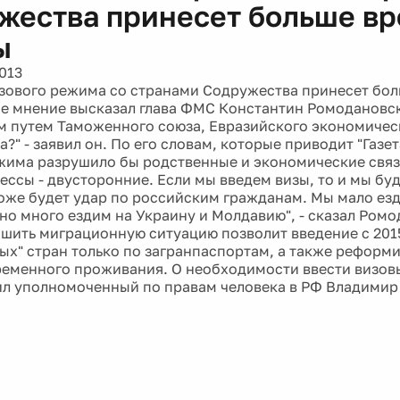
жества принесет больше вр
ы
013
зового режима со странами Содружества принесет бол
ое мнение высказал глава ФМС Константин Ромодановск
м путем Таможенного союза, Евразийского экономичес
?" - заявил он. По его словам, которые приводит "Газет
жима разрушило бы родственные и экономические связ
ессы - двусторонние. Если мы введем визы, то и мы бу
тоже будет удар по российским гражданам. Мы мало ез
 но много ездим на Украину и Молдавию", - сказал Ромо
чшить миграционную ситуацию позволит введение с 2015
вых" стран только по загранпаспортам, а также реформ
ременного проживания. О необходимости ввести визов
ил уполномоченный по правам человека в РФ Владимир