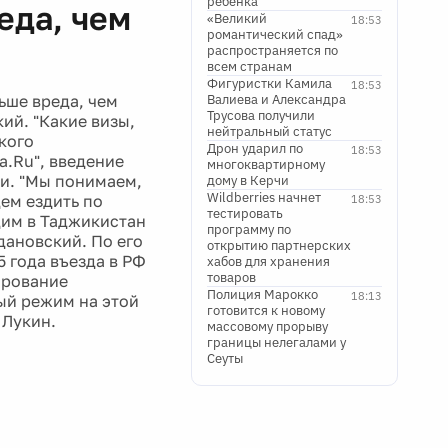
ребенка
еда, чем
«Великий
18:53
романтический спад»
распространяется по
всем странам
Фигуристки Камила
18:53
ьше вреда, чем
Валиева и Александра
Трусова получили
ий. "Какие визы,
нейтральный статус
кого
Дрон ударил по
18:53
а.Ru", введение
многоквартирному
и. "Мы понимаем,
дому в Керчи
Wildberries начнет
дем ездить по
18:53
тестировать
дим в Таджикистан
программу по
дановский. По его
открытию партнерских
 года въезда в РФ
хабов для хранения
товаров
ирование
Полиция Марокко
18:13
ый режим на этой
готовится к новому
 Лукин.
массовому прорыву
границы нелегалами у
Сеуты