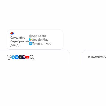
App Store
Слушайте
Google Play
Серебряный
Telegram App
дождь
О НАС
ЭКСК
12+