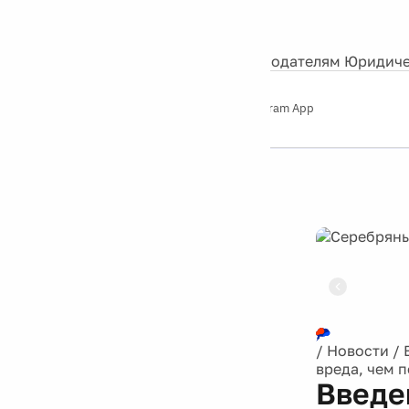
События
Контакты
О нас
Экскурсии
Silver Studio
Рекламодателям
Юридиче
Слушайте
App Store
Google Play
Telegram App
Серебряный
дождь
12+
Реклама
/
Новости
/
вреда, чем 
Введе