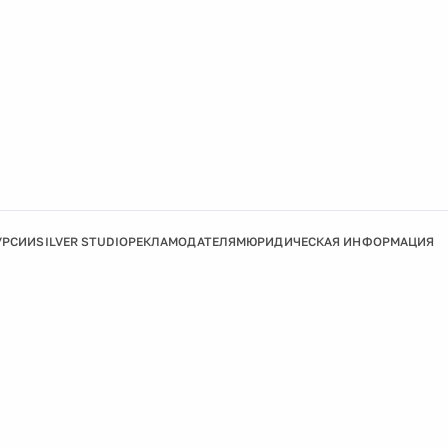
УРСИИ
SILVER STUDIO
РЕКЛАМОДАТЕЛЯМ
ЮРИДИЧЕСКАЯ ИНФОРМАЦИЯ