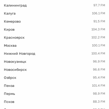
Калининград
97.7 FM
Калуга
106.1 FM
Кемерово
91.5 FM
Киров
104.3 FM
Красноярск
102.2 FM
Москва
100.1 FM
Нижний Новгород
100.4 FM
Новокузнецк
96.9 FM
Новосибирск
96.6 FM
Озёрск
95.4 FM
Пенза
101.4 FM
Пермь
98.9 FM
Псков
88.3 FM