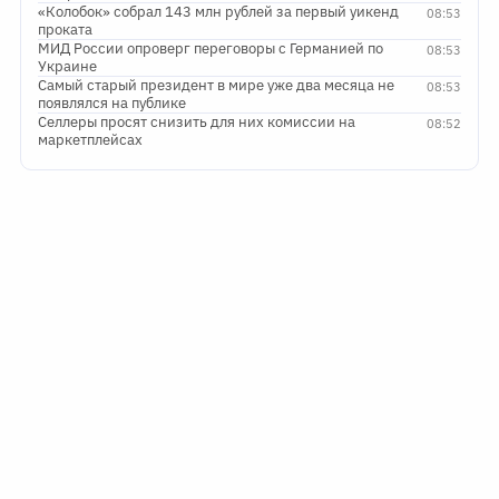
«Колобок» собрал 143 млн рублей за первый уикенд
08:53
проката
МИД России опроверг переговоры с Германией по
08:53
Украине
Самый старый президент в мире уже два месяца не
08:53
появлялся на публике
Селлеры просят снизить для них комиссии на
08:52
маркетплейсах