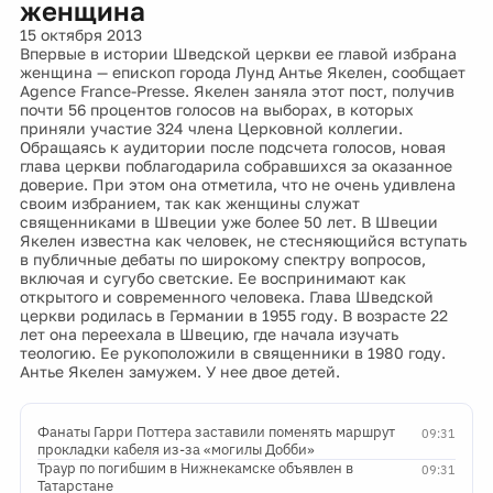
женщина
15 октября 2013
Впервые в истории Шведской церкви ее главой избрана
женщина — епископ города Лунд Антье Якелен, сообщает
Agence France-Presse. Якелен заняла этот пост, получив
почти 56 процентов голосов на выборах, в которых
приняли участие 324 члена Церковной коллегии.
Обращаясь к аудитории после подсчета голосов, новая
глава церкви поблагодарила собравшихся за оказанное
доверие. При этом она отметила, что не очень удивлена
своим избранием, так как женщины служат
священниками в Швеции уже более 50 лет. В Швеции
Якелен известна как человек, не стесняющийся вступать
в публичные дебаты по широкому спектру вопросов,
включая и сугубо светские. Ее воспринимают как
открытого и современного человека. Глава Шведской
церкви родилась в Германии в 1955 году. В возрасте 22
лет она переехала в Швецию, где начала изучать
теологию. Ее рукоположили в священники в 1980 году.
Антье Якелен замужем. У нее двое детей.
Фанаты Гарри Поттера заставили поменять маршрут
09:31
прокладки кабеля из-за «могилы Добби»
Траур по погибшим в Нижнекамске объявлен в
09:31
Татарстане