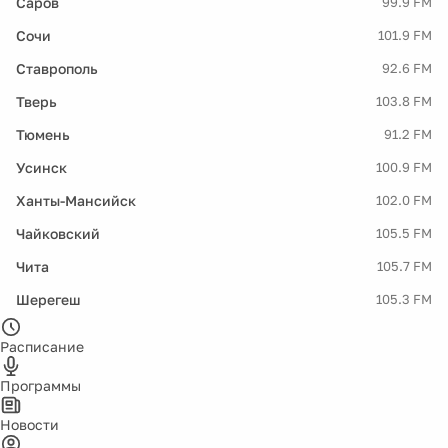
Саров
99.9 FM
Сочи
101.9 FM
Ставрополь
92.6 FM
Тверь
103.8 FM
Тюмень
91.2 FM
Усинск
100.9 FM
Ханты-Мансийск
102.0 FM
Чайковский
105.5 FM
Чита
105.7 FM
Шерегеш
105.3 FM
Расписание
Программы
Новости