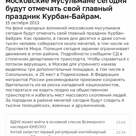
московские мусульмане сегодня
будут отмечать свой главный
праздник Курбан-Байрам.
15 октября 2013
На фоне народных волнений московские мусульмане
сегодня будут отмечать свой главный праздник Курбан-
Байрам. Как правило, в такие дни десятки и даже сотни
тысяч человек собираются около мечетей, в том числе на
Проспекте Мира. Полиция сегодня заранее ограничивает
движение в этом районе. Подробности сообщили СД в
столичном департаменте транспорта. Чтобы справиться с
потоком верующих, в Москве для утреннего намаза
выделены три дополнительные площадки, в том числе в
Сокольниках, и 25 мест в Подмосковье. В Федерации
мигрантов России рекомендовали приезжим сохранять
бдительность из-за риска нападений националистов,
постараться не ездить поздно на общественном
транспорте и избегать мест массового скопления людей.
За порядком в районе мечетей сегодня будут следить 4
тысячи полицейских, военных и дружинников.
ВДНХ может войти в основной список Всемирного
23:05
наследия ЮНЕСКО
Китай запустит первый регулярный контейнерный
22:34