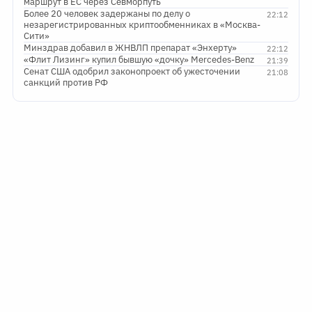
маршрут в ЕС через Севморпуть
Более 20 человек задержаны по делу о
22:12
незарегистрированных криптообменниках в «Москва-
Сити»
Минздрав добавил в ЖНВЛП препарат «Энхерту»
22:12
«Флит Лизинг» купил бывшую «дочку» Mercedes-Benz
21:39
Сенат США одобрил законопроект об ужесточении
21:08
санкций против РФ