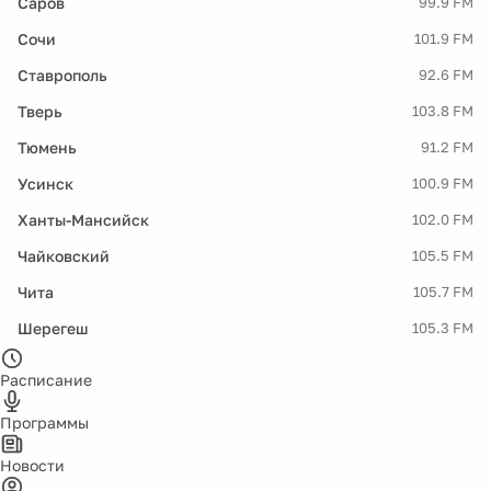
Саров
99.9 FM
Сочи
101.9 FM
Ставрополь
92.6 FM
Тверь
103.8 FM
Тюмень
91.2 FM
Усинск
100.9 FM
Ханты-Мансийск
102.0 FM
Чайковский
105.5 FM
Чита
105.7 FM
Шерегеш
105.3 FM
Расписание
Программы
Новости