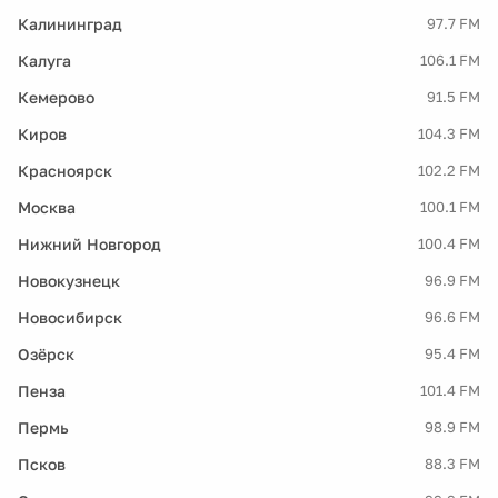
Калининград
97.7 FM
Калуга
106.1 FM
Кемерово
91.5 FM
Киров
104.3 FM
Красноярск
102.2 FM
Москва
100.1 FM
Нижний Новгород
100.4 FM
Новокузнецк
96.9 FM
Новосибирск
96.6 FM
Озёрск
95.4 FM
Пенза
101.4 FM
Пермь
98.9 FM
Псков
88.3 FM