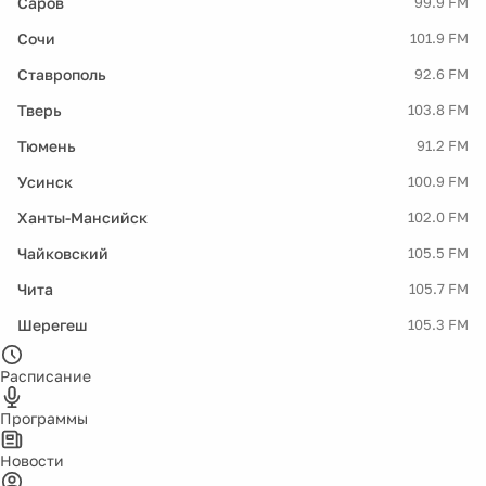
Саров
99.9 FM
Сочи
101.9 FM
Ставрополь
92.6 FM
Тверь
103.8 FM
Тюмень
91.2 FM
Усинск
100.9 FM
Ханты-Мансийск
102.0 FM
Чайковский
105.5 FM
Чита
105.7 FM
Шерегеш
105.3 FM
Расписание
Программы
Новости