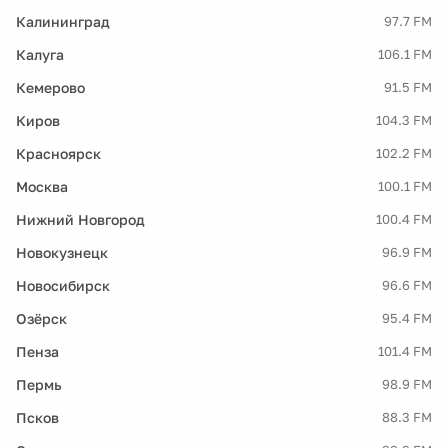
Калининград
97.7 FM
Калуга
106.1 FM
Кемерово
91.5 FM
Киров
104.3 FM
Красноярск
102.2 FM
Москва
100.1 FM
Нижний Новгород
100.4 FM
Новокузнецк
96.9 FM
Новосибирск
96.6 FM
Озёрск
95.4 FM
Пенза
101.4 FM
Пермь
98.9 FM
Псков
88.3 FM