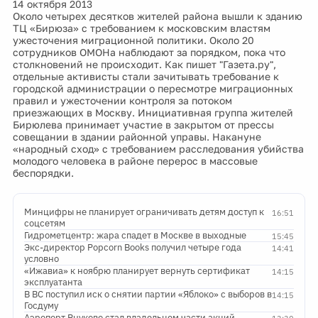
14 октября 2013
Около четырех десятков жителей района вышли к зданию
ТЦ «Бирюза» с требованием к московским властям
ужесточения миграционной политики. Около 20
сотрудников ОМОНа наблюдают за порядком, пока что
столкновений не происходит. Как пишет "Газета.ру",
отдельные активисты стали зачитывать требование к
городской администрации о пересмотре миграционных
правил и ужесточении контроля за потоком
приезжающих в Москву. Инициативная группа жителей
Бирюлева принимает участие в закрытом от прессы
совещании в здании районной управы. Накануне
«народный сход» с требованием расследования убийства
молодого человека в районе перерос в массовые
беспорядки.
Минцифры не планирует ограничивать детям доступ к
16:51
соцсетям
Гидрометцентр: жара спадет в Москве в выходные
15:45
Экс-директор Popcorn Books получил четыре года
14:41
условно
«Ижавиа» к ноябрю планирует вернуть сертификат
14:15
эксплуатанта
В ВС поступил иск о снятии партии «Яблоко» с выборов в
14:15
Госдуму
Аэропорт Внуково стал владельцем части акций