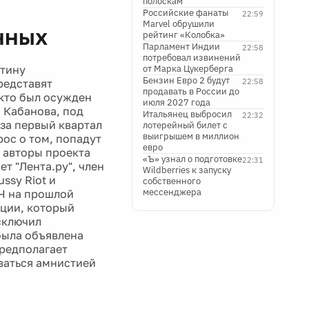
полоскам
Российские фанаты
22:59
Marvel обрушили
нных
рейтинг «Колобка»
Парламент Индии
22:58
потребовал извинений
утину
от Марка Цукерберга
Бензин Евро 2 будут
редставят
22:58
продавать в России до
 кто был осужден
июля 2027 года
 Кабанова, под
Итальянец выбросил
22:32
за первый квартал
лотерейный билет с
выигрышем в миллион
рос о том, попадут
евро
о авторы проекта
«Ъ» узнал о подготовке
22:31
т "Лента.ру", член
Wildberries к запуску
ssy Riot и
собственного
мессенджера
ПЧ на прошлой
уции, который
сключил
была объявлена
предполагает
ваться амнистией