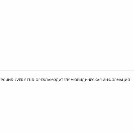
УРСИИ
SILVER STUDIO
РЕКЛАМОДАТЕЛЯМ
ЮРИДИЧЕСКАЯ ИНФОРМАЦИЯ