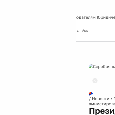
События
Контакты
О нас
Экскурсии
Silver Studio
Рекламодателям
Юридиче
Слушайте
App Store
Google Play
Telegram App
Серебряный
дождь
12+
Реклама
/
Новости
/
амнистирова
Прези