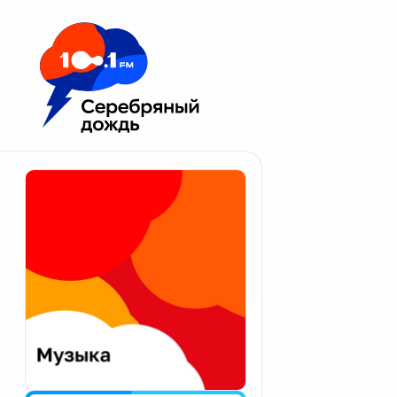
Москва 100.1 FM
Апатиты
Астрахань
Волгоград
Вологда
Екатеринбург
Иваново
Казань
Калининград
Калуга