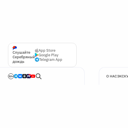
App Store
Слушайте
Google Play
Серебряный
Telegram App
дождь
О НАС
ЭКСК
12+