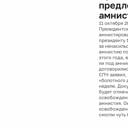
предл
амнис
11 октября 2
Президентск
амнистирова
президенту 
за ненасиль
амнистию по
этого года, 
ли под амни
договорились
СПЧ заявил,
«болотного 
неделе. Док
будет отмеч
освобождени
амнистия. О
освобождени
смогли чуть