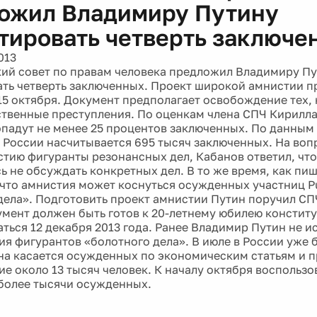
ожил Владимиру Путину
тировать четверть заключе
013
ий совет по правам человека предложил Владимиру П
ть четверть заключенных. Проект широкой амнистии п
15 октября. Документ предполагает освобождение тех,
ственные преступления. По оценкам члена СПЧ Кирилла
падут не менее 25 процентов заключенных. По данным 
в России насчитывается 695 тысяч заключенных. На воп
стию фигуранты резонансных дел, Кабанов ответил, чт
 не обсуждать конкретных дел. В то же время, как пише
 что амнистия может коснуться осужденных участниц Pu
дела». Подготовить проект амнистии Путин поручил С
умент должен быть готов к 20-летнему юбилею констит
аться 12 декабря 2013 года. Ранее Владимир Путин не и
я фигурантов «болотного дела». В июле в России уже 
на касается осужденных по экономическим статьям и 
е около 13 тысяч человек. К началу октября воспользо
 более тысячи осужденных.