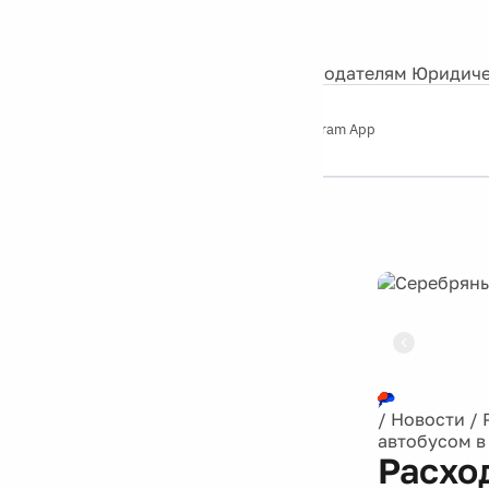
События
Контакты
О нас
Экскурсии
Silver Studio
Рекламодателям
Юридиче
Слушайте
App Store
Google Play
Telegram App
Серебряный
дождь
12+
Реклама
/
Новости
/
автобусом в
Расхо