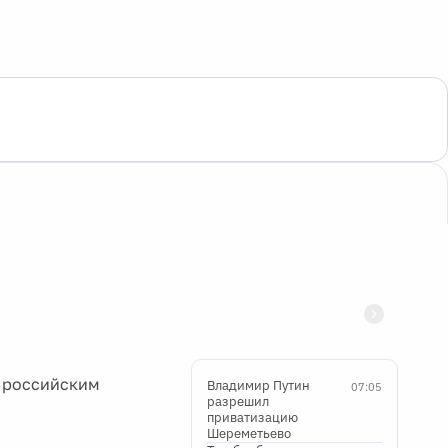
с российским
Владимир Путин
07:05
разрешил
приватизацию
Шереметьево