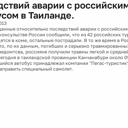
дствий аварии с российски
усом в Таиланде.
013
данные относительно последствий аварии с российски
 консульстве России сообщили, что из 42 российских т
ятся в коме, остальные пострадали. В то же время в Р
то, по их данным, погибших и серьезно травмированных
едомтсва, россияне получили травмы легкой и средне
егодня в таиландской провинции Канчанабури около 0
ийся автобус принадлежал компании "Пегас-туристик"
направить специальный самолет.