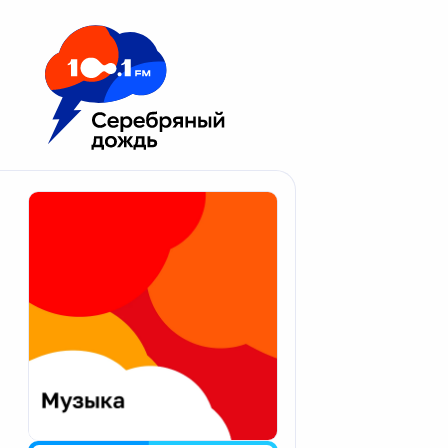
Москва 100.1 FM
Апатиты
Астрахань
Волгоград
Вологда
Екатеринбург
Иваново
Казань
Калининград
Калуга