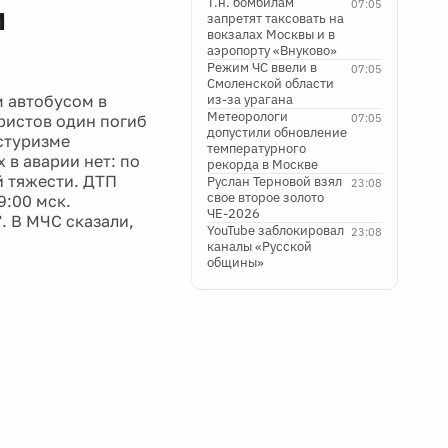
Т.н. бомбилам
07:05
м
запретят таксовать на
вокзалах Москвы и в
аэропорту «Внуково»
Режим ЧС ввели в
07:05
Смоленской области
м автобусом в
из-за урагана
Метеорологи
уристов один погиб
07:05
допустили обновление
остуризме
температурного
 в аварии нет: по
рекорда в Москве
й тяжести. ДТП
Руслан Терновой взял
23:08
свое второе золото
9:00 мск.
ЧЕ-2026
. В МЧС сказали,
YouTube заблокировал
23:08
каналы «Русской
общины»