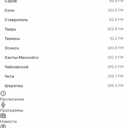
Саров
99.9 FM
Сочи
101.9 FM
Ставрополь
92.6 FM
Тверь
103.8 FM
Тюмень
91.2 FM
Усинск
100.9 FM
Ханты-Мансийск
102.0 FM
Чайковский
105.5 FM
Чита
105.7 FM
Шерегеш
105.3 FM
Расписание
Программы
Новости