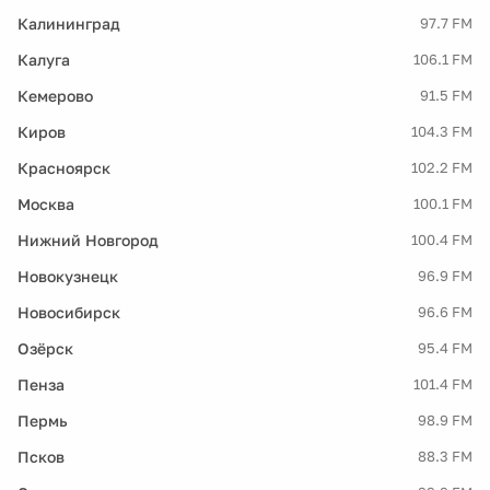
Калининград
97.7 FM
Калуга
106.1 FM
Кемерово
91.5 FM
Киров
104.3 FM
Красноярск
102.2 FM
Москва
100.1 FM
Нижний Новгород
100.4 FM
Новокузнецк
96.9 FM
Новосибирск
96.6 FM
Озёрск
95.4 FM
Пенза
101.4 FM
Пермь
98.9 FM
Псков
88.3 FM