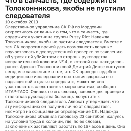
что в санчасть, где содержится
Толоконникова, якобы не пустили
следователя
10 октября 2013
Следственное управление СК РФ по Мордовии
открестилось от данных о том, что в санчасть, где
содержится участница группы Pussy Riot Надежда
Толоконникова, якобы не пустили следователя. Вместе с
тем СК попросил врачей дать возможность девушке
поучаствовать в доследственной проверке по заявлению
об угрозах ей убийством со стороны руководства
исправительной колонии №14, в которой она находилась
ранее. Адвокат Толоконниковой Дмитрий Динзе выступил
сегодня с заявлением о том, что СК проведет судебно-
медицинское исследование состояния здоровья его
подзащитной с целью определить, может ли она
участвовать в следственных мероприятиях, сообщает
ИТАР-ТАСС. Однако, по его словам, поводом для проверки
стал отказ руководства больницы допустить к
Толоконниковой следователя. Адвокат утверждает, что
эту информацию он получил лично от следователя,
несмотря на официальное опровержение СК. Надежда
Толоконникова объявила голодовку 23 сентября, жалуясь
на условия труда в колонии, где, по ее словам,
заключенных заставляют работать по 16 часов в день. Она