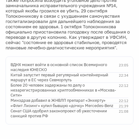
также попросила возбудить уголовное дело против
замначальника исправительного учреждения №14,
который якобы грозился ее убить. 29 сентября
Толоконникову в связи с ухудшением самочувствия
госпитализировали для дальнейшего наблюдения за
состоянием ее здоровья. 1 октября Толоконникова
официально приостановила голодовку после обещания о
переводе в другую колонию. Как утверждают в УФСИН,
сейчас "состояние ее здоровья стабильное, проводятся
плановые лечебно-диагностические мероприятия".
ВДНХ может войти в основной список Всемирного
23:05
наследия ЮНЕСКО
Китай запустит первый регулярный контейнерный
22:34
маршрут в ЕС через Севморпуть
Более 20 человек задержаны по делу о
22:12
незарегистрированных криптообменниках в «Москва-
Сити»
Минздрав добавил в ЖНВЛП препарат «Энхерту»
22:12
«Флит Лизинг» купил бывшую «дочку» Mercedes-Benz
21:39
Сенат США одобрил законопроект об ужесточении
21:08
санкций против РФ