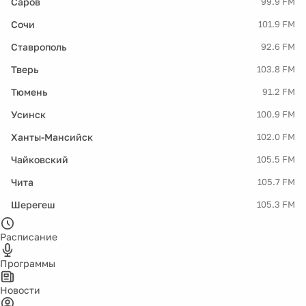
Саров
99.9 FM
Сочи
101.9 FM
Ставрополь
92.6 FM
Тверь
103.8 FM
Тюмень
91.2 FM
Усинск
100.9 FM
Ханты-Мансийск
102.0 FM
Чайковский
105.5 FM
Чита
105.7 FM
Шерегеш
105.3 FM
Расписание
Программы
Новости