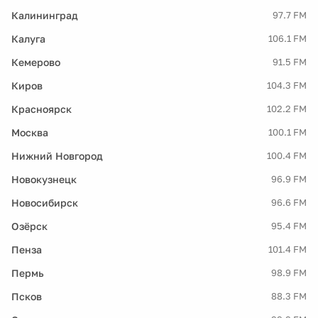
Калининград
97.7 FM
Калуга
106.1 FM
Кемерово
91.5 FM
Киров
104.3 FM
Красноярск
102.2 FM
Москва
100.1 FM
Нижний Новгород
100.4 FM
Новокузнецк
96.9 FM
Новосибирск
96.6 FM
Озёрск
95.4 FM
Пенза
101.4 FM
Пермь
98.9 FM
Псков
88.3 FM