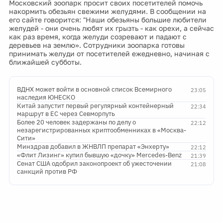
Московский зоопарк просит своих посетителей помочь
накормить обезьян свежими желудями. В сообщении на
его сайте говорится: "Наши обезьяны большие любители
желудей - они очень любят их грызть - как орехи, а сейчас
как раз время, когда желуди созревают и падают с
деревьев на землю». Сотрудники зоопарка готовы
принимать желуди от посетителей ежедневно, начиная с
ближайшей субботы.
ВДНХ может войти в основной список Всемирного
23:05
наследия ЮНЕСКО
Китай запустит первый регулярный контейнерный
22:34
маршрут в ЕС через Севморпуть
Более 20 человек задержаны по делу о
22:12
незарегистрированных криптообменниках в «Москва-
Сити»
Минздрав добавил в ЖНВЛП препарат «Энхерту»
22:12
«Флит Лизинг» купил бывшую «дочку» Mercedes-Benz
21:39
Сенат США одобрил законопроект об ужесточении
21:08
санкций против РФ