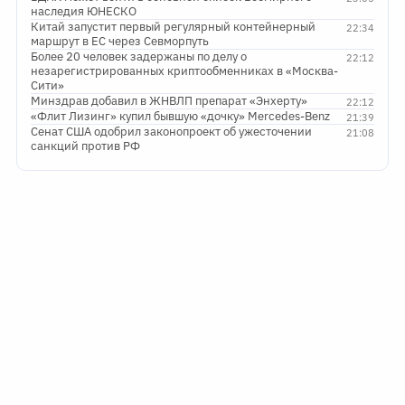
наследия ЮНЕСКО
Китай запустит первый регулярный контейнерный
22:34
маршрут в ЕС через Севморпуть
Более 20 человек задержаны по делу о
22:12
незарегистрированных криптообменниках в «Москва-
Сити»
Минздрав добавил в ЖНВЛП препарат «Энхерту»
22:12
«Флит Лизинг» купил бывшую «дочку» Mercedes-Benz
21:39
Сенат США одобрил законопроект об ужесточении
21:08
санкций против РФ