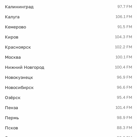
Калининград
97.7 FM
Калуга
106.1 FM
Кемерово
91.5 FM
Киров
104.3 FM
Красноярск
102.2 FM
Москва
100.1 FM
Нижний Новгород
100.4 FM
Новокузнецк
96.9 FM
Новосибирск
96.6 FM
Озёрск
95.4 FM
Пенза
101.4 FM
Пермь
98.9 FM
Псков
88.3 FM