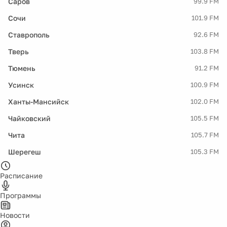
Саров
99.9 FM
Сочи
101.9 FM
Ставрополь
92.6 FM
Тверь
103.8 FM
Тюмень
91.2 FM
Усинск
100.9 FM
Ханты-Мансийск
102.0 FM
Чайковский
105.5 FM
Чита
105.7 FM
Шерегеш
105.3 FM
Расписание
Программы
Новости