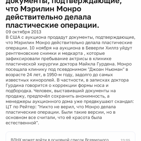
документы, подтверждающие,
что Мэрилин Монро
действительно делала
пластические операции.
09 октября 2013
В США с аукциона продадут документы, подтверждающие,
что Мэрилин Монро действительно делала пластические
операции. 10 ноября на аукциона в Беверли Хиллз уйдут
рентгеновские снимки и медкарта , которые
зафиксировали пребывание актрисы в клинике
пластической хирургии доктора Майкла Гурдена. Монро
посещала клинику под псевдонимом "Джоан Ньюман" в
возрасте 24 лет, в 1950-м году, задолго до самых
известных киноролей. В частности, в записках доктора
Гурдина говорится о коррекции формы носа и
подбородка. Человек, выставивший документы на
продажу, предпочёл сохранить анонимность, а
менеджеры аукционного дома уже предвкушают скандал:
ЦТ по Рейтер: "Никто не верил, что Монро делала
пластические операции. Были такие версии, но в
основном все считали, что её красота была
естественной".
ВДНХ может войти в основной список Всемирного
23:05