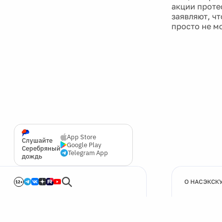
акции проте
заявляют, ч
просто не м
App Store
Слушайте
Google Play
Серебряный
Telegram App
дождь
О НАС
ЭКСК
12+