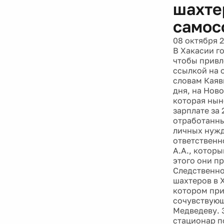
шахте
самос
08 октября 
В Хакасии г
чтобы привл
ссылкой на 
словам Каяв
дня, на Нов
которая нын
зарплате за 
отработанны
личных нужд
ответственн
А.А., котор
этого они п
Следственно
шахтеров в 
котором при
сочувствующ
Медведеву. 
стационар п