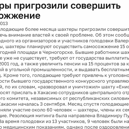
ры пригрозили совершить
ожжение
2013
олодающие более месяца шахтеры пригрозили соверши
ечь внимание властей к своей проблеме. Об этом сообщ
одного из организаторов и участников голодовки Валер
ы, шахтеры планируют осуществить самосожжение 15 ок
огодней площади в Черногорске. Бывшие работники ша
е уже не существует, требуют от государства выплатить
2001 год, а также увеличить пенсии на 15 процентов за 
й в угольной промышленности, и выдавать бесплатным
. Кроме того, голодающие требуют привлечь к уголовн
ости бывшего государственного конкурсного управля
ый, по их словам, «разворовал и уничтожил» шахту «Ени
росят прислать в Хакасию сотрудников центрального от
го комитета, независимых от республиканских силовик
Хакасии началась 3 сентября. Месяц спустя голодающие
няли участие около 60 человек — шахтеры, члены их се
ие. Резолюция митинга была направлена Владимиру П
За время голодовки из 13 участников, 9 человек были н
о медицинским показаниям, однако после оздоровлени