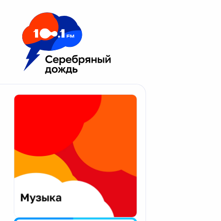
Москва 100.1 FM
Апатиты
Астрахань
Волгоград
Вологда
Екатеринбург
Иваново
Казань
Калининград
Калуга