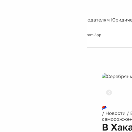
События
Контакты
О нас
Экскурсии
Silver Studio
Рекламодателям
Юридиче
Слушайте
App Store
Google Play
Telegram App
Серебряный
дождь
12+
Реклама
/
Новости
/
самосожже
В Хак