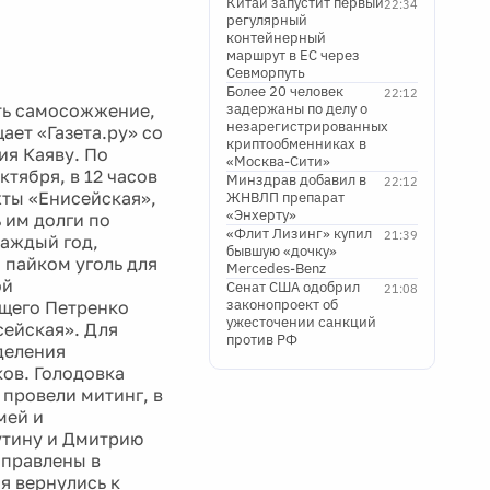
Китай запустит первый
22:34
регулярный
контейнерный
маршрут в ЕС через
Севморпуть
Более 20 человек
22:12
ть самосожжение,
задержаны по делу о
незарегистрированных
ает «Газета.ру» со
криптообменниках в
ия Каяву. По
«Москва-Сити»
тября, в 12 часов
Минздрав добавил в
22:12
хты «Енисейская»,
ЖНВЛП препарат
«Энхерту»
 им долги по
«Флит Лизинг» купил
21:39
каждый год,
бывшую «дочку»
 пайком уголь для
Mercedes-Benz
ой
Сенат США одобрил
21:08
законопроект об
ющего Петренко
ужесточении санкций
сейская». Для
против РФ
деления
ов. Голодовка
 провели митинг, в
мей и
утину и Дмитрию
аправлены в
я вернулись к