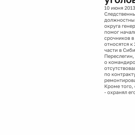
10 июня 201
Следственны
должностны
округа гене
помог начал
срочников в
относятся к
части в Сиб
Переслегин,
о командиро
отсутствовал
по контракт
ремонтирова
Кроме того,
- охранял ег