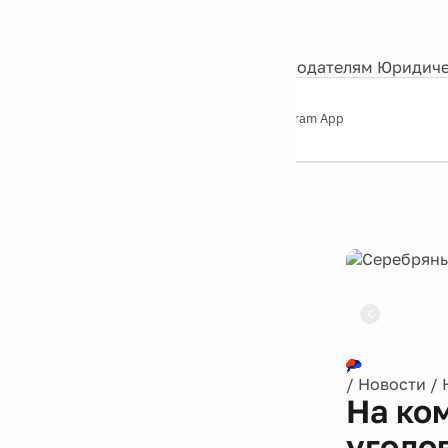
События
Контакты
О нас
Экскурсии
Silver Studio
Рекламодателям
Юридиче
Слушайте
App Store
Google Play
Telegram App
Серебряный
дождь
12+
Реклама
/
Новости
/
На ко
уголо