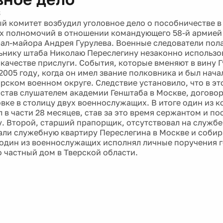
3
й комитет возбудил уголовное дело о пособничестве 
х полномочий в отношении командующего 58-й армией
рал-майора Андрея Гурулева. Военные следователи пола
ьнику штаба Николаю Переслегину незаконно использов
 качестве прислуги. События, которые вменяют в вину Г
 2005 году, когда он имел звание полковника и был нач
ирском военном округе. Следствие установило, что в эт
 став слушателем академии Генштаба в Москве, догово
вке в столицу двух военнослужащих. В итоге один из
 в части 28 месяцев, став за это время сержантом и по
у. Второй, старший прапорщик, отсутствовал на службе
ли служебную квартиру Переслегина в Москве и собир
 один из военнослужащих исполнял личные поручения г
о частный дом в Тверской области.