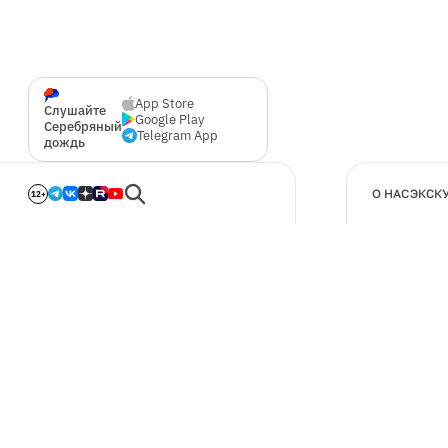
App Store
Слушайте
Google Play
Серебряный
Telegram App
дождь
О НАС
ЭКСК
12+
🍪
Мы используем cookie для улучшения работы сайта.