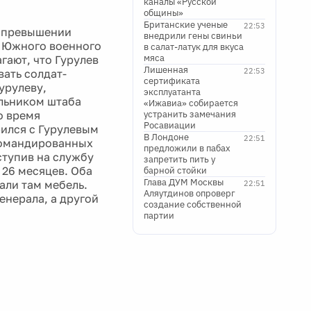
каналы «Русской
общины»
Британские ученые
22:53
в превышении
внедрили гены свиньи
 Южного военного
в салат-латук для вкуса
мяса
гают, что Гурулев
Лишенная
22:53
ать солдат-
сертификата
урулеву,
эксплуатанта
альником штаба
«Ижавиа» собирается
о время
устранить замечания
Росавиации
рился с Гурулевым
В Лондоне
22:51
 командированных
предложили в пабах
ступив на службу
запретить пить у
 26 месяцев. Оба
барной стойки
Глава ДУМ Москвы
али там мебель.
22:51
Аляутдинов опроверг
енерала, а другой
создание собственной
партии