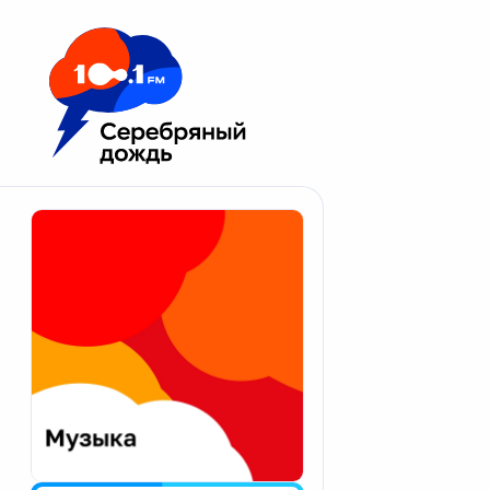
Москва 100.1 FM
Апатиты
Астрахань
Волгоград
Вологда
Екатеринбург
Иваново
Казань
Калининград
Калуга