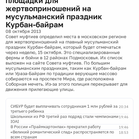
площадки для
жертвоприношений на
мусульманский праздник
Курбан-байрам
08 октября 2013
Совет муфтиев определил места в московском регионе
для жертвоприношений на главный мусульманский
праздник Курбан-байрам, который будет отмечаться
через неделю, 15 октября. Это специализированные
фермы и бойни в 12 районах Подмосковья. Их список
выложен на сайте Совета муфтиев. По большим
мусульманским праздникам, таким как Курбан-байрам
или Ураза-Байрам по традиции верующие массово
собираются на проспекте Мира, где расположена
Соборная мечеть. Из-за этого полиция перекрывает для
движения прилегающие улицы.
СИБУР будет выплачивать сотрудникам 1 млн рублей за
20:34
третьего ребенка
Школьники из РФ третий раз подряд стали чемпионами
19:46
IOAI
В России «Праймкартонпак» прекратил работу
19:46
«Великий романтический спад» распространяется по
18:53
всем странам