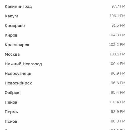
Калининград
97.7 FM
Калуга
106.1 FM
Кемерово
91.5 FM
Киров
104.3 FM
Красноярск
102.2 FM
Москва
100.1 FM
Нижний Новгород
100.4 FM
Новокузнецк
96.9 FM
Новосибирск
96.6 FM
Озёрск
95.4 FM
Пенза
101.4 FM
Пермь
98.9 FM
Псков
88.3 FM