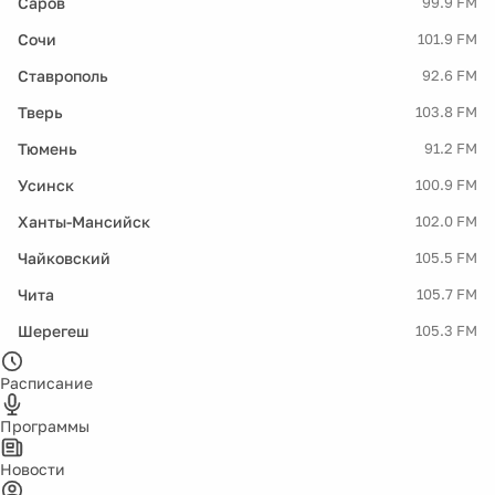
Саров
99.9 FM
Сочи
101.9 FM
Ставрополь
92.6 FM
Тверь
103.8 FM
Тюмень
91.2 FM
Усинск
100.9 FM
Ханты-Мансийск
102.0 FM
Чайковский
105.5 FM
Чита
105.7 FM
Шерегеш
105.3 FM
Расписание
Программы
Новости