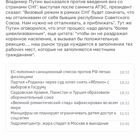
Владимир Путин высказался против введения виз со
странами СНГ: выступая после саммита АТЭС, президент
сказал: "Визовый режим в рамках СНГ будет означать, что
мы отталкиваем от себя бывшие республики Советского
Союза. Нам нужно не отталкивать, а приближать". Тут же
Путин оговорился, что этот процесс надо делать "более
цивилизованным", еще цитата: "чтобы он не раздражал
коренное население, а вызывал бы положительную
реакцию.... наш рынок труда нуждается в заполнении тех
рабочих мест, которые не заполняются местными
гражданами".
ЕС пополнил санкционный список против РФ пятью
18:32
физлицами
Партия «Родина» через суд хочет снять «Яблоко» с
18:32
выборов в Госдуму
Саудовская Аравия, Пакистан и Турция образовали
18:32
оборонительный союз
«Великий романтический спад» зафиксирован во всем
18:32
мире
Минцифры не планирует ограничивать детям доступ к
16:51
соцсетям
Гидрометцентр: жара спадет в Москве в выходные
15:45