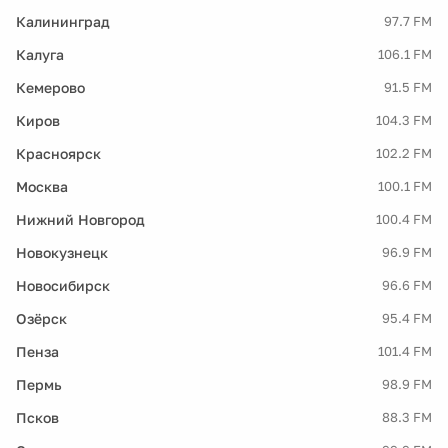
Калининград
97.7 FM
Калуга
106.1 FM
Кемерово
91.5 FM
Киров
104.3 FM
Красноярск
102.2 FM
Москва
100.1 FM
Нижний Новгород
100.4 FM
Новокузнецк
96.9 FM
Новосибирск
96.6 FM
Озёрск
95.4 FM
Пенза
101.4 FM
Пермь
98.9 FM
Псков
88.3 FM