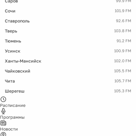
Саров
99.9 FM
Сочи
101.9 FM
Ставрополь
92.6 FM
Тверь
103.8 FM
Тюмень
91.2 FM
Усинск
100.9 FM
Ханты-Мансийск
102.0 FM
Чайковский
105.5 FM
Чита
105.7 FM
Шерегеш
105.3 FM
Расписание
Программы
Новости