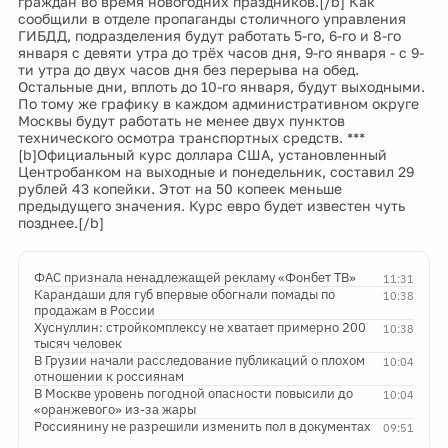
граждан во время новогодних праздников.[/b] Как
сообщили в отделе пропаганды столичного управления
ГИБДД, подразделения будут работать 5-го, 6-го и 8-го
января с девяти утра до трёх часов дня, 9-го января - с 9-
ти утра до двух часов дня без перерыва на обед.
Остальные дни, вплоть до 10-го января, будут выходными.
По тому же графику в каждом административном округе
Москвы будут работать не менее двух пунктов
технического осмотра транспортных средств. ***
[b]Официальный курс доллара США, установленный
Центробанком на выходные и понедельник, составил 29
рублей 43 копейки. Этот на 50 копеек меньше
предыдущего значения. Курс евро будет известен чуть
позднее.[/b]
ФАС признала ненадлежащей рекламу «Фонбет ТВ»
11:31
Карандаши для губ впервые обогнали помады по
10:38
продажам в России
Хуснуллин: стройкомплексу не хватает примерно 200
10:38
тысяч человек
В Грузии начали расследование публикаций о плохом
10:04
отношении к россиянам
В Москве уровень погодной опасности повысили до
10:04
«оранжевого» из-за жары
Россиянину не разрешили изменить пол в документах
09:51