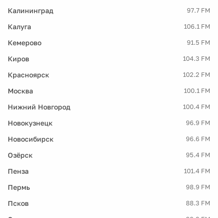
Калининград
97.7 FM
Калуга
106.1 FM
Кемерово
91.5 FM
Киров
104.3 FM
Красноярск
102.2 FM
Москва
100.1 FM
Нижний Новгород
100.4 FM
Новокузнецк
96.9 FM
Новосибирск
96.6 FM
Озёрск
95.4 FM
Пенза
101.4 FM
Пермь
98.9 FM
Псков
88.3 FM