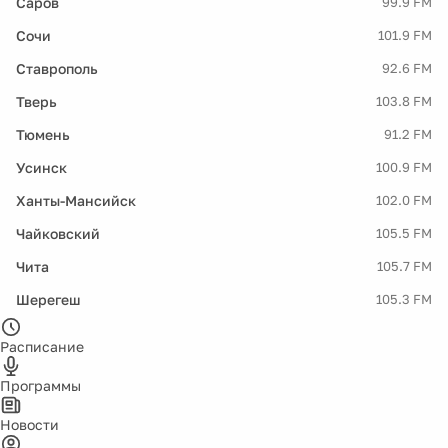
Саров
99.9 FM
Сочи
101.9 FM
Ставрополь
92.6 FM
Тверь
103.8 FM
Тюмень
91.2 FM
Усинск
100.9 FM
Ханты-Мансийск
102.0 FM
Чайковский
105.5 FM
Чита
105.7 FM
Шерегеш
105.3 FM
Расписание
Программы
Новости