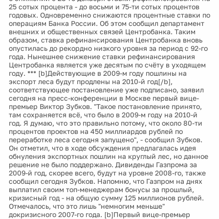
25 сотых процента - до восьми и 75-ти сотых процентов
годовых. Одновременно снижаются процентные ставки по
операциям Банка России. Об этом сообщил департамент
внешних и общественных связей Центробанка. Таким
образом, ставка рефинансирования Центробанка вновь
опустилась до рекордно низкого уровня за период с 92-го
года. Нынешнее снижение ставки рефинансирования
Центробанка является уже десятым по счёту в уходящем
году. *** [b]Действующие в 2009-м году пошлины на
экспорт леса будут продлены на 2010-й год[/b],
соответствующее постановление уже подписано, заявил
сегодня на пресс-конференции в Москве первый вице-
премьер Виктор Зубков. "Такое постановление принято,
там сохраняется всё, что было в 2009-м году на 2010-й
год. Я думаю, что это правильно потому, что около 80-ти
процентов проектов на 450 миллиардов рублей по
переработке леса сегодня запущено", - сообщил Зубков.
Он отметил, что в ходе обсуждения предлагалась идея
обнуления экспортных пошлин на круглый лес, но данное
решение не было поддержано. Дивиденды Газпрома за
2009-й год, скорее всего, будут на уровне 2008-го, также
сообщил сегодня Зубков. Напомню, что Газпром на днях
выплатил своим топ-менеджерам бонусы за прошлый,
кризисный год - на общую сумму 125 миллионов рублей.
Отмечалось, что это лишь "немногим меньше"
докризисного 2007-го года. [b]Первый вице-премьер