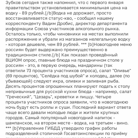
Зубков сегодня также напомнил, что с первого января
правительством установливается минимальная цена на
водку - 89 рублей.[/b]Водка не дорожает, просто
восстанавливается статус-кво, - сообщил нашему
корреспонденту Вадим Дробис, директор департамента
информации Союза участников алкогольного рынка.
Осталось только, чтобы чиновники на местах выполнили
распоряжение и убрали из магазинов нелегальную водку
- которая дешевле, чем 89 рублей. *** [b]Новогоднее меню
россиян будет выдержано преимущественно в
традиционном стиле.[/b] Как показал проведённый
ВЦИОМ опрос, главные блюда на праздничном столе у
россиян - это, в первую очередь, мандарины (так
ответили 73 процента участников опроса), салат "Оливье"
(69 процентов), "Селёдка под шубой" и холодец, далее (по
убывающей) следуют икра, оливки и заливная рыба.
Десять процентов опрошенных планируют подать к столу
непривычные для русской кухни блюда - например, салат
"Греческий", "Цезарь", креветки и пиццу. Четыре
процента участников опроса заявили, что в новогоднюю
ночь будут есть роллы и суши. Последний вариант ответа
чаще всего давали молодые люди и жители крупных
городов. Самый популярный новогодний напиток -
шампанское, на втором месте - водка, на третьем - вино.
*** [b]Управление ГИБДД утвердило график работы
подразделений столичной Госавтоинспекции по приёму