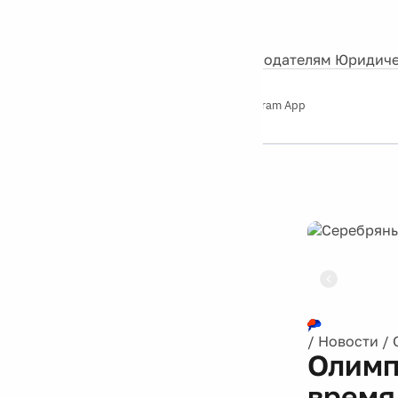
События
Контакты
О нас
Экскурсии
Silver Studio
Рекламодателям
Юридиче
Слушайте
App Store
Google Play
Telegram App
Серебряный
дождь
12+
Реклама
/
Новости
/
Олимп
время