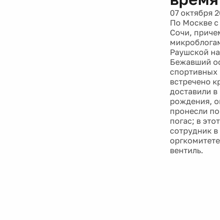
07 октября 2
По Москве с
Сочи, причем
микроблогам
Раушской на
Бежавший ос
спортивных 
встречено к
доставили в
рождения, о
пронесли по
погас; в это
сотрудник в
оргкомитете
вентиль.