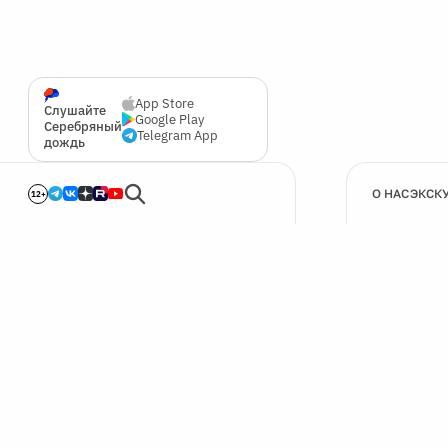
App Store
Слушайте
Google Play
Серебряный
Telegram App
дождь
О НАС
ЭКСК
12+
🍪
Мы используем cookie для улучшения работы сайта.