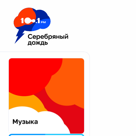
Москва 100.1 FM
Апатиты
Астрахань
Волгоград
Вологда
Екатеринбург
Иваново
Казань
Калининград
Калуга