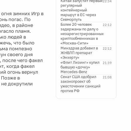
Китай запустит первый
22:34
регулярный
контейнерный
огня зимних Игр в
маршрут в ЕС через
онь погас. По
Севморпуть
Более 20 человек
део, в районе
22:12
задержаны по делу о
гасло пламя.
незарегистрированных
ько людей в
криптообменниках в
жечь, что было
«Москва-Сити»
сьма помпезно
Минздрав добавил в
22:12
ЖНВЛП препарат
нун своего дня
«Энхерту»
 после чего факел
«Флит Лизинг» купил
21:39
т, когда факел
бывшую «дочку»
кий огонь вернул
Mercedes-Benz
Сенат США одобрил
 Позже в
21:08
законопроект об
 не докрутили
ужесточении санкций
против РФ