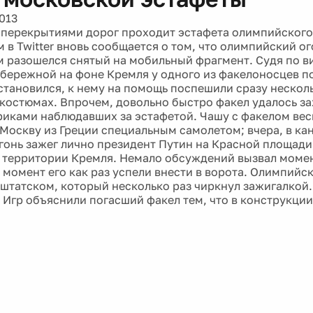
013
 перекрытиями дорог проходит эстафета олимпийского 
 в Twitter вновь сообщается о том, что олимпийский ог
 разошелся снятый на мобильный фрагмент. Судя по ви
бережной на фоне Кремля у одного из факелоносцев по
тановился, к нему на помощь поспешили сразу нескол
костюмах. Впрочем, довольно быстро факел удалось за
риками наблюдавших за эстафетой. Чашу с факелом ве
 Москву из Греции специальным самолетом; вчера, в ка
гонь зажег лично президент Путин на Красной площади,
 территории Кремля. Немало обсуждений вызвал момен
т момент его как раз успели внести в ворота. Олимпийс
 штатском, который несколько раз чиркнул зажигалкой.
 Игр объяснили погасший факел тем, что в конструкции