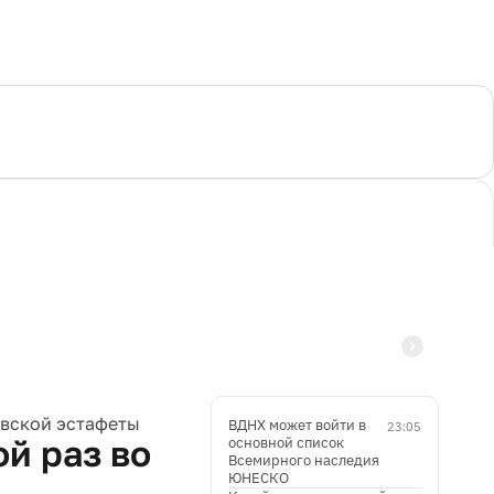
овской эстафеты
ВДНХ может войти в
23:05
й раз во
основной список
Всемирного наследия
ЮНЕСКО