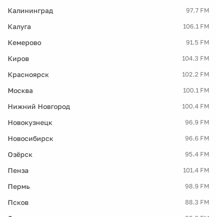
Калининград
97.7 FM
Калуга
106.1 FM
Кемерово
91.5 FM
Киров
104.3 FM
Красноярск
102.2 FM
Москва
100.1 FM
Нижний Новгород
100.4 FM
Новокузнецк
96.9 FM
Новосибирск
96.6 FM
Озёрск
95.4 FM
Пенза
101.4 FM
Пермь
98.9 FM
Псков
88.3 FM