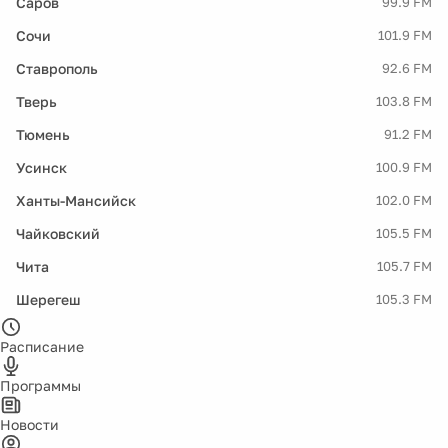
Саров
99.9 FM
Сочи
101.9 FM
Ставрополь
92.6 FM
Тверь
103.8 FM
Тюмень
91.2 FM
Усинск
100.9 FM
Ханты-Мансийск
102.0 FM
Чайковский
105.5 FM
Чита
105.7 FM
Шерегеш
105.3 FM
Расписание
Программы
Новости