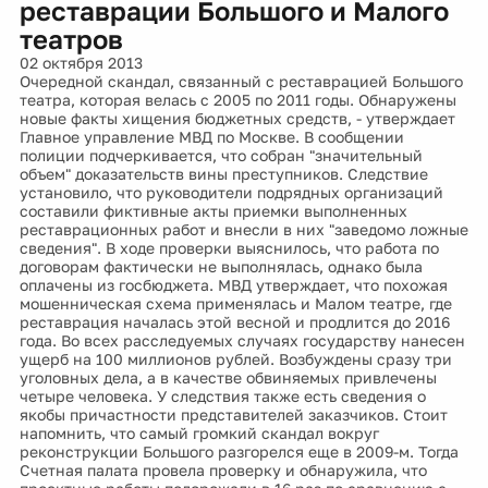
реставрации Большого и Малого
театров
02 октября 2013
Очередной скандал, связанный с реставрацией Большого
театра, которая велась с 2005 по 2011 годы. Обнаружены
новые факты хищения бюджетных средств, - утверждает
Главное управление МВД по Москве. В сообщении
полиции подчеркивается, что собран "значительный
объем" доказательств вины преступников. Следствие
установило, что руководители подрядных организаций
составили фиктивные акты приемки выполненных
реставрационных работ и внесли в них "заведомо ложные
сведения". В ходе проверки выяснилось, что работа по
договорам фактически не выполнялась, однако была
оплачены из госбюджета. МВД утверждает, что похожая
мошенническая схема применялась и Малом театре, где
реставрация началась этой весной и продлится до 2016
года. Во всех расследуемых случаях государству нанесен
ущерб на 100 миллионов рублей. Возбуждены сразу три
уголовных дела, а в качестве обвиняемых привлечены
четыре человека. У следствия также есть сведения о
якобы причастности представителей заказчиков. Стоит
напомнить, что самый громкий скандал вокруг
реконструкции Большого разгорелся еще в 2009-м. Тогда
Счетная палата провела проверку и обнаружила, что