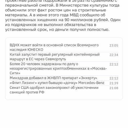
проектные работы подорожали в 16 раз по сравнению с
первоначальной сметой. В Министерстве культуры тогда
объяснили этот факт ростом цен на строительные
материалы. А в июне этого года МВД сообщило об
установленных хищениях на 90 миллионов рублей. Один
из подрядчиков не выполнил обязательства в
установленный срок, но деньги получил полностью.
ВДНХ может войти в основной список Всемирного
23:05
наследия ЮНЕСКО
Китай запустит первый регулярный контейнерный
22:34
маршрут в ЕС через Севморпуть
Более 20 человек задержаны по делу о
22:12
незарегистрированных криптообменниках в «Москва-
Сити»
Минздрав добавил в ЖНВЛП препарат «Энхерту»
22:12
«Флит Лизинг» купил бывшую «дочку» Mercedes-Benz
21:39
Сенат США одобрил законопроект об ужесточении
21:08
санкций против РФ