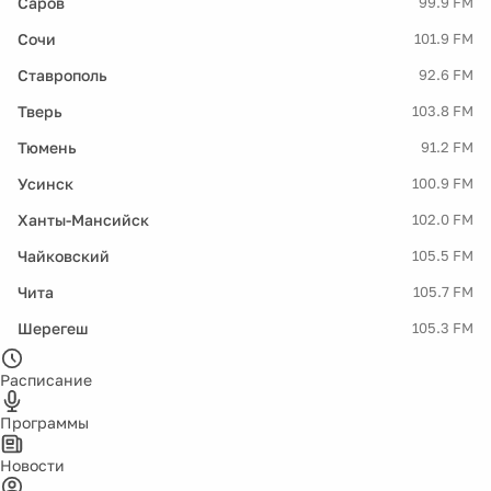
Саров
99.9 FM
Сочи
101.9 FM
Ставрополь
92.6 FM
Тверь
103.8 FM
Тюмень
91.2 FM
Усинск
100.9 FM
Ханты-Мансийск
102.0 FM
Чайковский
105.5 FM
Чита
105.7 FM
Шерегеш
105.3 FM
Расписание
Программы
Новости