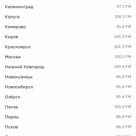
Калининград
97.7 FM
Калуга
106.1 FM
Кемерово
91.5 FM
Киров
104.3 FM
Красноярск
102.2 FM
Москва
100.1 FM
Нижний Новгород
100.4 FM
Новокузнецк
96.9 FM
Новосибирск
96.6 FM
Озёрск
95.4 FM
Пенза
101.4 FM
Пермь
98.9 FM
Псков
88.3 FM