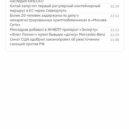
наследия ЮНЕСКО
Китай запустит первый регулярный контейнерный
22:34
маршрут в ЕС через Севморпуть
Более 20 человек задержаны по делу о
22:12
незарегистрированных криптообменниках в «Москва-
Сити»
Минздрав добавил в ЖНВЛП препарат «Энхерту»
22:12
«Флит Лизинг» купил бывшую «дочку» Mercedes-Benz
21:39
Сенат США одобрил законопроект об ужесточении
21:08
санкций против РФ