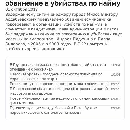
обвинение в убийствах по найму
01 октября 2013
Задержанному сити-менеджеру города Миасс Виктору
Ардабьевскому предъявлено обвинение: чиновника
подозревают в организации убийств по найму и в
соучастии в бандитизме. Глава администрации Миасса
был задержан накануне по подозрению в убийствах двух
местных коммерсантов - Андрея Падучина и Павла
Сидорова, в 2005 и в 2008 годах. В СКР намерены
требовать ареста чиновника.
В Грузии начали расследование публикаций о плохом
10:04
отношении к россиянам
В Москве уровень погодной опасности повысили до
10:04
«оранжевого» из-за жары
Россиянину не разрешили изменить пол в документах
09:51
В Ярославской области сообщили об отражении самой
09:51
массовой атаки дронов
Новый «Человек-паук» за неделю стал самым кассовым
09:51
фильмом года
Путешествующие между Москвой и Петербургом
09:50
пересаживаются с самолетов на поезда