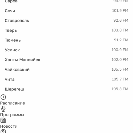
Саров
99.9 FM
Сочи
101.9 FM
Ставрополь
92.6 FM
Тверь
103.8 FM
Тюмень
91.2 FM
Усинск
100.9 FM
Ханты-Мансийск
102.0 FM
Чайковский
105.5 FM
Чита
105.7 FM
Шерегеш
105.3 FM
Расписание
Программы
Новости