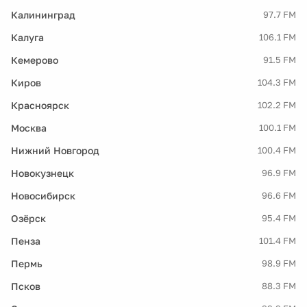
Калининград
97.7 FM
Калуга
106.1 FM
Кемерово
91.5 FM
Киров
104.3 FM
Красноярск
102.2 FM
Москва
100.1 FM
Нижний Новгород
100.4 FM
Новокузнецк
96.9 FM
Новосибирск
96.6 FM
Озёрск
95.4 FM
Пенза
101.4 FM
Пермь
98.9 FM
Псков
88.3 FM