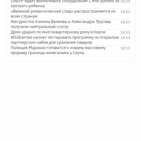
СИБУР будет выплачивать сотрудникам 1 млн рублей за
20:34
третьего ребенка
«Великий романтический спад» распространяется по
18:53
всем странам
Фигуристки Камила Валиева и Александра Трусова
18:53
получили нейтральный статус
Дрон ударил по многоквартирному дому в Керчи
18:53
Wildberries начнет тестировать программу по открытию
18:53
партнерских хабов для хранения товаров
Полиция Марокко готовится к новому массовому
18:13
прорыву границы нелегалами у Сеуты