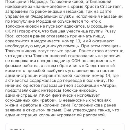
Посещения Надежды Толоконниковой, отбывающей
наказание за «панк-молебен» в храме Христа Спасителя,
запрещены по рекомендации медиков. Так на сайте
управления Федеральной службы исполнения наказаний
по Республике Мордовия объясняется то, что к
Толоконниковой не пускают адвокатов. В сообщении
ФСИН говорится, что бывшая участница группы Pussy
Riot, которая ранее отказалась принимать пищу,
содержится в медсанчасти номер 13, и ей оказывают
необходимую медицинскую помощь. При этом посещать
Толоконникову могут только врачи. Ранее стало известно,
что адвокаты Толоконниковой пожаловались на условия
ее содержания спецдокладчику ООН по современным
формам рабства, а затем обратились в Следственный
комитет с просьбой возбудить уголовное дело против
администрации исправительной колонии номер 14, где
активистка содержалась до перевода в больницу. По
мнению юристов правозащитной ассоциации «Агора»,
представляющих интересы Толоконниковой,
администрация ИК-14 фактически использует
осужденных как «рабов». О невыносимых условиях
жизни и работы в колонии сама Толоконникова ранее
заявила в открытом письме. Она утверждала также, что
администрация колонии угрожает ей расправой.