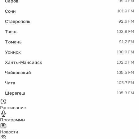
Саров
99.9 FM
Сочи
101.9 FM
Ставрополь
92.6 FM
Тверь
103.8 FM
Тюмень
91.2 FM
Усинск
100.9 FM
Ханты-Мансийск
102.0 FM
Чайковский
105.5 FM
Чита
105.7 FM
Шерегеш
105.3 FM
Расписание
Программы
Новости