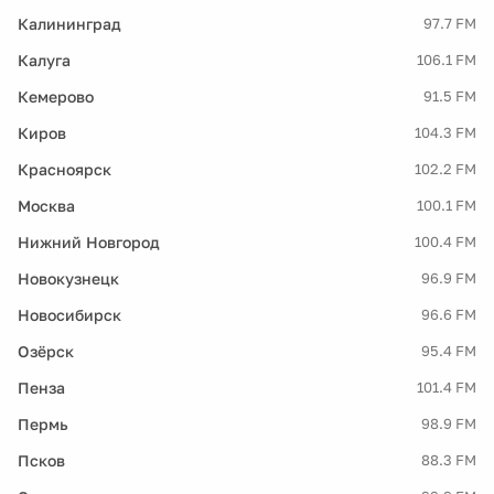
Калининград
97.7 FM
Калуга
106.1 FM
Кемерово
91.5 FM
Киров
104.3 FM
Красноярск
102.2 FM
Москва
100.1 FM
Нижний Новгород
100.4 FM
Новокузнецк
96.9 FM
Новосибирск
96.6 FM
Озёрск
95.4 FM
Пенза
101.4 FM
Пермь
98.9 FM
Псков
88.3 FM