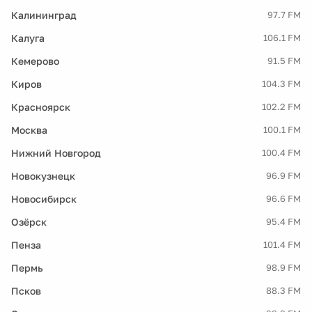
Калининград
97.7 FM
Калуга
106.1 FM
Кемерово
91.5 FM
Киров
104.3 FM
Красноярск
102.2 FM
Москва
100.1 FM
Нижний Новгород
100.4 FM
Новокузнецк
96.9 FM
Новосибирск
96.6 FM
Озёрск
95.4 FM
Пенза
101.4 FM
Пермь
98.9 FM
Псков
88.3 FM