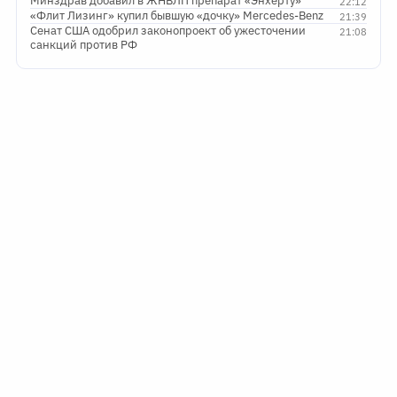
Минздрав добавил в ЖНВЛП препарат «Энхерту»
22:12
«Флит Лизинг» купил бывшую «дочку» Mercedes-Benz
21:39
Сенат США одобрил законопроект об ужесточении
21:08
санкций против РФ