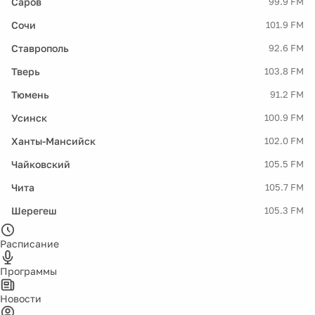
Саров
99.9 FM
Сочи
101.9 FM
Ставрополь
92.6 FM
Тверь
103.8 FM
Тюмень
91.2 FM
Усинск
100.9 FM
Ханты-Мансийск
102.0 FM
Чайковский
105.5 FM
Чита
105.7 FM
Шерегеш
105.3 FM
Расписание
Программы
Новости