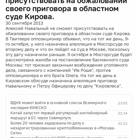
присутствовать на обжаловании
своего приговора в областном
суде Кирова.
30 сентября 2013
Алексей Навальный не сможет присутствовать на
обжаловании своего приговора в областном суде Кирова.
В Твитеере оппозиционер объявил, что на тот же день, 9-
го октября, у него назначена апелляция в Мосгорсуде по
второму делу и что он пойдет на суд в Москве, поскольку
эту дату назначили раньше. 9 октября в Мосгорсуде будет
рассмотрена жалоба на постановление Басманного суда
Москвы: тот признал законным возбуждение уголовного
дела, связанного с компанией "Ив Роше", против
оппозиционера и его брата Олега. На тот же день в
Кировском облсуде назначена апелляция приговор
Навальному и Петру Офицерову по делу "Кировлеса".
ВДНХ может войти в основной список Всемирного
23:05
наследия ЮНЕСКО
Китай запустит первый регулярный контейнерный
22:34
маршрут в ЕС через Севморпуть
Более 20 человек задержаны по делу о
22:12
незарегистрированных криптообменниках в «Москва-
Сити»