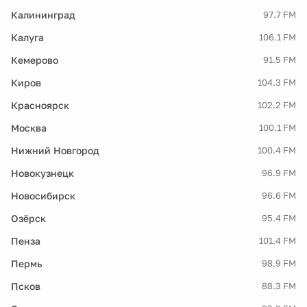
Калининград
97.7 FM
Калуга
106.1 FM
Кемерово
91.5 FM
Киров
104.3 FM
Красноярск
102.2 FM
Москва
100.1 FM
Нижний Новгород
100.4 FM
Новокузнецк
96.9 FM
Новосибирск
96.6 FM
Озёрск
95.4 FM
Пенза
101.4 FM
Пермь
98.9 FM
Псков
88.3 FM