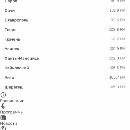
Саров
99.9 FM
Сочи
101.9 FM
Ставрополь
92.6 FM
Тверь
103.8 FM
Тюмень
91.2 FM
Усинск
100.9 FM
Ханты-Мансийск
102.0 FM
Чайковский
105.5 FM
Чита
105.7 FM
Шерегеш
105.3 FM
Расписание
Программы
Новости