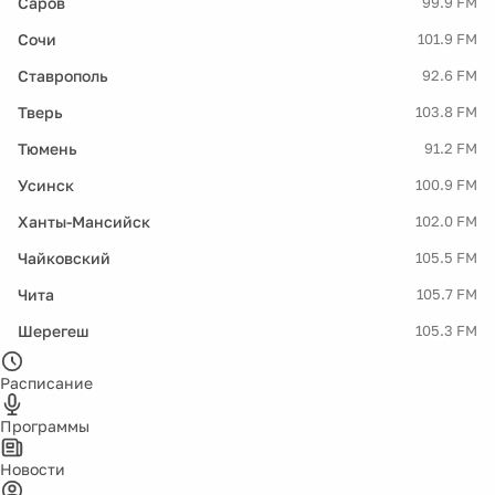
Саров
99.9 FM
Сочи
101.9 FM
Ставрополь
92.6 FM
Тверь
103.8 FM
Тюмень
91.2 FM
Усинск
100.9 FM
Ханты-Мансийск
102.0 FM
Чайковский
105.5 FM
Чита
105.7 FM
Шерегеш
105.3 FM
Расписание
Программы
Новости