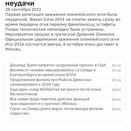
неудачи
28 сентября 2013
Первая репетиция зажжения олимпийского огня была
неудачной. Факел Сочи 2014 не смогли зажечь сразу во
время передачи огня первому факелоносцу эстафеты.
Позже технические неполадки были устранены.
Мероприятия прошли в греческой Древней Олимпии.
Официальная церемония зажжения олимпийского огня
Игр-2014 состоится завтра, 6 октября огонь доставят в
Москву.
Дональд Трамп запретил «родильный туризм» в США
09:26
Восемьсот человек эвакуировались со склада в
09:26
Екатеринбурге во время атаки БПЛА
Продолжение фильма про Майкла Джексона
09:26
запланировано к 2028 году
Еще один склад Wildberries загорелся после атаки
08:06
беспилотников
Все новые представители думских фракций
08:06
присоединяются к критике «Яблока»
Спрос на Гомера резко вырос после выхода фильма
08:06
«Одиссея»