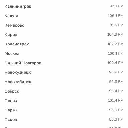
Калининград
97.7 FM
Калуга
106.1 FM
Кемерово
91.5 FM
Киров
104.3 FM
Красноярск
102.2 FM
Москва
100.1 FM
Нижний Новгород
100.4 FM
Новокузнецк
96.9 FM
Новосибирск
96.6 FM
Озёрск
95.4 FM
Пенза
101.4 FM
Пермь
98.9 FM
Псков
88.3 FM