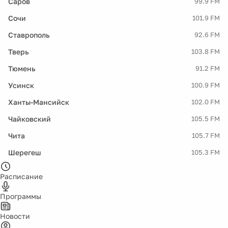
Саров
99.9 FM
Сочи
101.9 FM
Ставрополь
92.6 FM
Тверь
103.8 FM
Тюмень
91.2 FM
Усинск
100.9 FM
Ханты-Мансийск
102.0 FM
Чайковский
105.5 FM
Чита
105.7 FM
Шерегеш
105.3 FM
Расписание
Программы
Новости