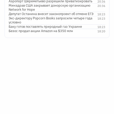
Аэропорт Шереметьево разрешили приватизировать
20:36
Минздрав США закрывает донорскую организацию
20:36
Network for Hope
Депутат Останина внесет законопроект об отмене ЕГЭ
18:23
Экс-директору Popcorn Books запросили четыре года
18:23
условно
Баку готов поставлять природный газ Украине
18:23
Безос продал акции Amazon на $350 млн
18:20