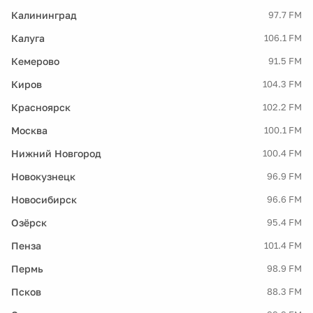
Калининград
97.7 FM
Калуга
106.1 FM
Кемерово
91.5 FM
Киров
104.3 FM
Красноярск
102.2 FM
Москва
100.1 FM
Нижний Новгород
100.4 FM
Новокузнецк
96.9 FM
Новосибирск
96.6 FM
Озёрск
95.4 FM
Пенза
101.4 FM
Пермь
98.9 FM
Псков
88.3 FM