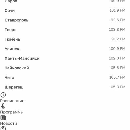
Саров
99.9 FM
Сочи
101.9 FM
Ставрополь
92.6 FM
Тверь
103.8 FM
Тюмень
91.2 FM
Усинск
100.9 FM
Ханты-Мансийск
102.0 FM
Чайковский
105.5 FM
Чита
105.7 FM
Шерегеш
105.3 FM
Расписание
Программы
Новости