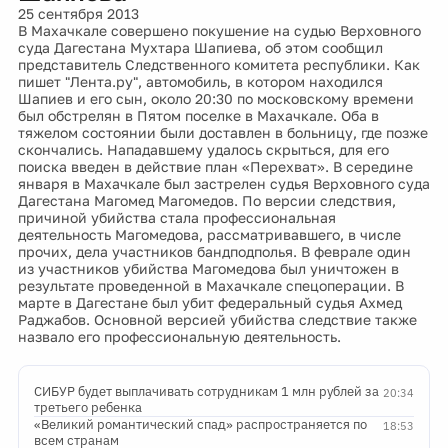
25 сентября 2013
В Махачкале совершено покушение на судью Верховного
суда Дагестана Мухтара Шапиева, об этом сообщил
представитель Следственного комитета республики. Как
пишет "Лента.ру", автомобиль, в котором находился
Шапиев и его сын, около 20:30 по московскому времени
был обстрелян в Пятом поселке в Махачкале. Оба в
тяжелом состоянии были доставлен в больницу, где позже
скончались. Нападавшему удалось скрыться, для его
поиска введен в действие план «Перехват». В середине
января в Махачкале был застрелен судья Верховного суда
Дагестана Магомед Магомедов. По версии следствия,
причиной убийства стала профессиональная
деятельность Магомедова, рассматривавшего, в числе
прочих, дела участников бандподполья. В феврале один
из участников убийства Магомедова был уничтожен в
результате проведенной в Махачкале спецоперации. В
марте в Дагестане был убит федеральный судья Ахмед
Раджабов. Основной версией убийства следствие также
назвало его профессиональную деятельность.
СИБУР будет выплачивать сотрудникам 1 млн рублей за
20:34
третьего ребенка
«Великий романтический спад» распространяется по
18:53
всем странам