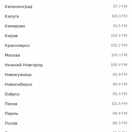
Калининград
97.7 FM
Калуга
106.1 FM
Кемерово
91.5 FM
Киров
104.3 FM
Красноярск
102.2 FM
Москва
100.1 FM
Нижний Новгород
100.4 FM
Новокузнецк
96.9 FM
Новосибирск
96.6 FM
Озёрск
95.4 FM
Пенза
101.4 FM
Пермь
98.9 FM
Псков
88.3 FM