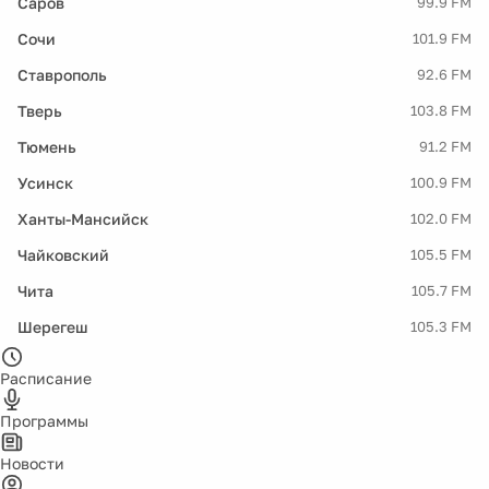
Саров
99.9 FM
Сочи
101.9 FM
Ставрополь
92.6 FM
Тверь
103.8 FM
Тюмень
91.2 FM
Усинск
100.9 FM
Ханты-Мансийск
102.0 FM
Чайковский
105.5 FM
Чита
105.7 FM
Шерегеш
105.3 FM
Расписание
Программы
Новости