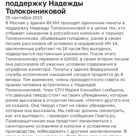
поддержку Надежды
Толоконниковой
25 сентября 2013
В Москве у здания ФСИН проходят одиночные пикеты в
поддержку Надежды Толоконниковой и в целом тех, кто
отбывает наказание в российских колониях и тюрьмах.
Толоконникова, объявившая голодовку, ранее в своем
письме рассказала об условиях в мордовской ИК-14,
заключенные работают по 16 часов без выходных,
подвергаются постоянным унижениям. После этого
Толоконникову перевели в ШИЗО. в своем втором письме
она рассказала об ужасных условиях содержания в
штрафном изоляторе. Пикеты у здания Федеральной
службы исполнения наказаний сегодня продлятся до 8
вечера. Тем временем, члены президентского совета по
правам человека встретились с Надеждой
Толоконниковой. Член СПЧ Мария Каннабих сообщила,
что девушка твердо стоит на своих убеждениях, которые
ранее высказала в открытом письме. «Ничего другого она
не сказала. Она твердо стоит на своих убеждениях,
которые она высказала. Мы сейчас должны посмотреть,
как это выглядит», - приводит сообщение Газета.ру.
Правозащитникам еще предстоит ознакомиться с
санитарными условиями в колонии и условиями на
производстве, побеседовать с другими заключенными. В