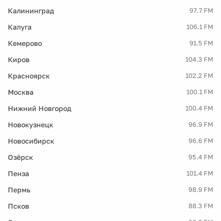
Калининград
97.7 FM
Калуга
106.1 FM
Кемерово
91.5 FM
Киров
104.3 FM
Красноярск
102.2 FM
Москва
100.1 FM
Нижний Новгород
100.4 FM
Новокузнецк
96.9 FM
Новосибирск
96.6 FM
Озёрск
95.4 FM
Пенза
101.4 FM
Пермь
98.9 FM
Псков
88.3 FM