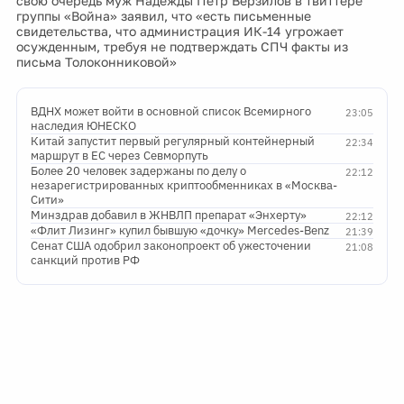
свою очередь муж Надежды Петр Верзилов в твиттере
группы «Война» заявил, что «есть письменные
свидетельства, что администрация ИК-14 угрожает
осужденным, требуя не подтверждать СПЧ факты из
письма Толоконниковой»
ВДНХ может войти в основной список Всемирного
23:05
наследия ЮНЕСКО
Китай запустит первый регулярный контейнерный
22:34
маршрут в ЕС через Севморпуть
Более 20 человек задержаны по делу о
22:12
незарегистрированных криптообменниках в «Москва-
Сити»
Минздрав добавил в ЖНВЛП препарат «Энхерту»
22:12
«Флит Лизинг» купил бывшую «дочку» Mercedes-Benz
21:39
Сенат США одобрил законопроект об ужесточении
21:08
санкций против РФ