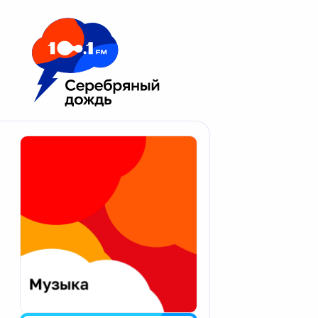
Москва 100.1 FM
Апатиты
Астрахань
Волгоград
Вологда
Екатеринбург
Иваново
Казань
Калининград
Калуга