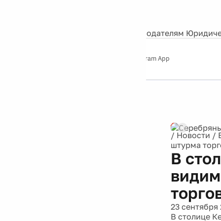
События
Контакты
О нас
Экскурсии
Silver Studio
Рекламодателям
Юридиче
Слушайте
App Store
Google Play
Telegram App
Серебряный
дождь
12+
Реклама
/
Новости
/
штурма торг
В сто
видим
торго
23 сентября 
В столице К