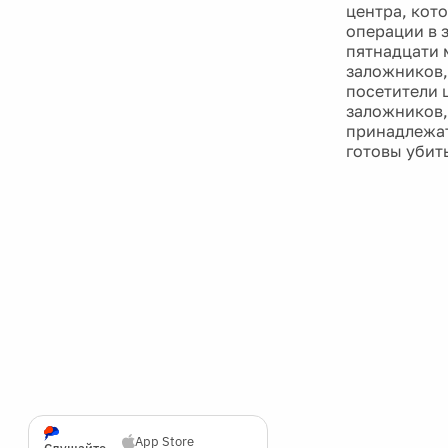
центра, кот
операции в з
пятнадцати 
заложников,
посетители 
заложников,
принадлежат
готовы убит
App Store