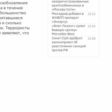
незарегистрированных
возобновления
криптообменниках в
а в течение
«Москва-Сити»
 большинство
Минздрав добавил в
22:12
прятавшиеся
ЖНВЛП препарат
«Энхерту»
 и сколько
«Флит Лизинг» купил
21:39
ек. Террористы
бывшую «дочку»
 заявляют, что
Mercedes-Benz
Сенат США одобрил
21:08
законопроект об
ужесточении санкций
против РФ