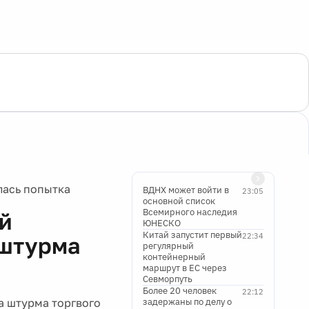
лась попытка
ВДНХ может войти в
23:05
основной список
Всемирного наследия
ей
ЮНЕСКО
Китай запустит первый
22:34
 штурма
регулярный
контейнерный
маршрут в ЕС через
Севморпуть
Более 20 человек
22:12
а штурма торгвого
задержаны по делу о