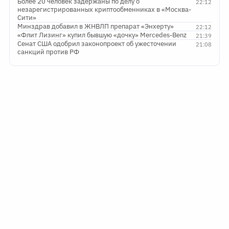
Более 20 человек задержаны по делу о
22:12
незарегистрированных криптообменниках в «Москва-
Сити»
Минздрав добавил в ЖНВЛП препарат «Энхерту»
22:12
«Флит Лизинг» купил бывшую «дочку» Mercedes-Benz
21:39
Сенат США одобрил законопроект об ужесточении
21:08
санкций против РФ