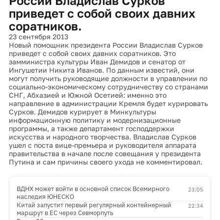
России Владислав Сурков
приведет с собой своих давних
соратников.
23 сентября 2013
Новый помощник президента России Владислав Сурков
приведет с собой своих давних соратников. Это
замминистра культуры Иван Демидов и сенатор от
Ингушетии Никита Иванов. По данным известий, они
могут получить руководящие должности в управлении по
социально-экономическому сотрудничеству со странами
СНГ, Абхазией и Южной Осетией: именно это
направление в администрации Кремля будет курировать
Сурков. Демидов курирует в Минкультуры
информационную политику и модернизационные
программы, а также департамент господдержки
искусства и народного творчества. Владислав Сурков
ушел с поста вице-премьера и руководителя аппарата
правительства в начале после совещания у президента
Путина и сам причины своего ухода не комментировал.
ВДНХ может войти в основной список Всемирного
23:05
наследия ЮНЕСКО
Китай запустит первый регулярный контейнерный
22:34
маршрут в ЕС через Севморпуть