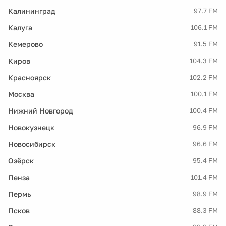
Калининград
97.7 FM
Калуга
106.1 FM
Кемерово
91.5 FM
Киров
104.3 FM
Красноярск
102.2 FM
Москва
100.1 FM
Нижний Новгород
100.4 FM
Новокузнецк
96.9 FM
Новосибирск
96.6 FM
Озёрск
95.4 FM
Пенза
101.4 FM
Пермь
98.9 FM
Псков
88.3 FM