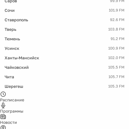
Саров
99.9 FM
Сочи
101.9 FM
Ставрополь
92.6 FM
Тверь
103.8 FM
Тюмень
91.2 FM
Усинск
100.9 FM
Ханты-Мансийск
102.0 FM
Чайковский
105.5 FM
Чита
105.7 FM
Шерегеш
105.3 FM
Расписание
Программы
Новости