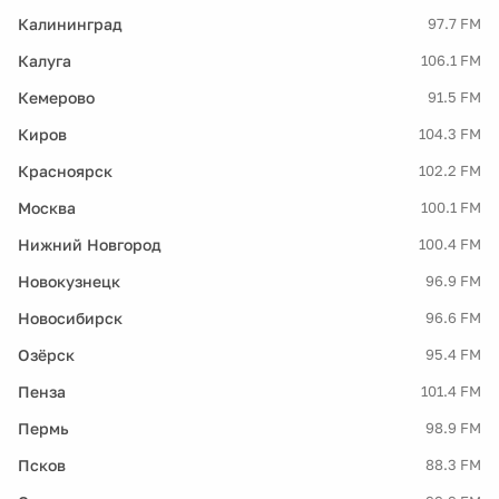
Калининград
97.7 FM
Калуга
106.1 FM
Кемерово
91.5 FM
Киров
104.3 FM
Красноярск
102.2 FM
Москва
100.1 FM
Нижний Новгород
100.4 FM
Новокузнецк
96.9 FM
Новосибирск
96.6 FM
Озёрск
95.4 FM
Пенза
101.4 FM
Пермь
98.9 FM
Псков
88.3 FM