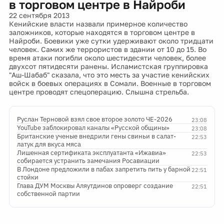
в торговом центре в Найроби
22 сентября 2013
Кенийские власти назвали примерное количество
заложников, которые находятся в торговом центре в
Найроби. Боевики уже сутки удерживают около тридцати
человек. Самих же террористов в здании от 10 до 15. Во
время атаки погибли около шестидесяти человек, более
двухсот пятидесяти ранены. Исламистская группировка
"Аш-Шабаб" сказала, что это месть за участие кенийских
войск в боевых операциях в Сомали. Военные в торговом
центре проводят спецоперацию. Слышна стрельба.
Руслан Терновой взял свое второе золото ЧЕ-2026
23:08
YouTube заблокировал каналы «Русской общины»
23:08
Британские ученые внедрили гены свиньи в салат-
22:53
латук для вкуса мяса
Лишенная сертификата эксплуатанта «Ижавиа»
22:53
собирается устранить замечания Росавиации
В Лондоне предложили в пабах запретить пить у барной
22:51
стойки
Глава ДУМ Москвы Аляутдинов опроверг создание
22:51
собственной партии