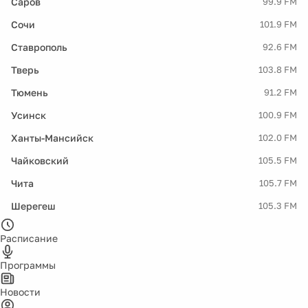
Саров
99.9 FM
Сочи
101.9 FM
Ставрополь
92.6 FM
Тверь
103.8 FM
Тюмень
91.2 FM
Усинск
100.9 FM
Ханты-Мансийск
102.0 FM
Чайковский
105.5 FM
Чита
105.7 FM
Шерегеш
105.3 FM
Расписание
Программы
Новости