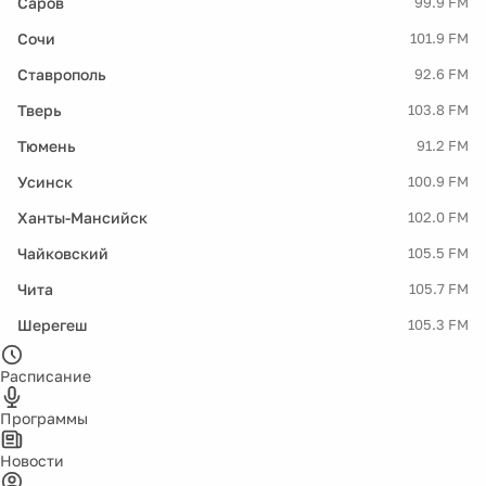
Саров
99.9 FM
Сочи
101.9 FM
Ставрополь
92.6 FM
Тверь
103.8 FM
Тюмень
91.2 FM
Усинск
100.9 FM
Ханты-Мансийск
102.0 FM
Чайковский
105.5 FM
Чита
105.7 FM
Шерегеш
105.3 FM
Расписание
Программы
Новости