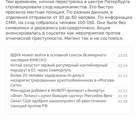
Тем временем, ночная перестрелка в центре Петербурга
спровоцировала сход националистов. Его быстро
пресекла местная полиция. По разным данным, в
отделения отправили от 20 до 60 человек. По информации
СМИ, на сход собралось человек 100-150. Они были без
символики и держались рассредоточено. Акция
анонсировалась в соцсетях как мероприятие против
этнической преступности. Митинг так и не состоялся.
ВДНХ может войти в основной список Всемирного
23:05
наследия ЮНЕСКО
Китай запустит первый регулярный контейнерный
22:34
маршрут в ЕС через Севморпуть
Более 20 человек задержаны по делу о
22:12
незарегистрированных криптообменниках в «Москва-
Сити»
Минздрав добавил в ЖНВЛП препарат «Энхерту»
22:12
«Флит Лизинг» купил бывшую «дочку» Mercedes-Benz
21:39
Сенат США одобрил законопроект об ужесточении
21:08
санкций против РФ