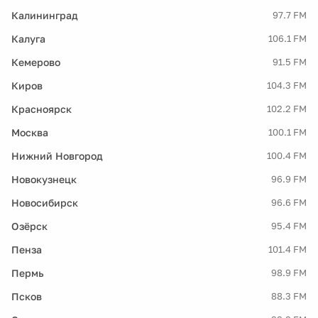
Калининград
97.7 FM
Калуга
106.1 FM
Кемерово
91.5 FM
Киров
104.3 FM
Красноярск
102.2 FM
Москва
100.1 FM
Нижний Новгород
100.4 FM
Новокузнецк
96.9 FM
Новосибирск
96.6 FM
Озёрск
95.4 FM
Пенза
101.4 FM
Пермь
98.9 FM
Псков
88.3 FM