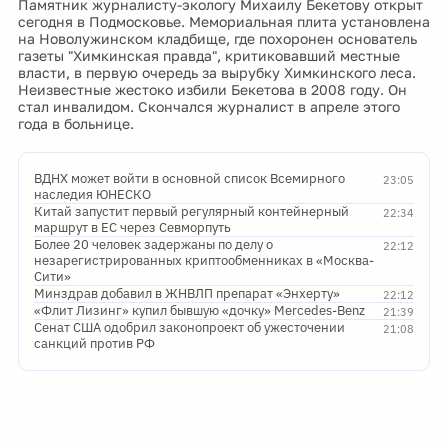
Памятник журналисту-экологу Михаилу Бекетову открыт
сегодня в Подмосковье. Мемориальная плита установлена
на Новолужинском кладбище, где похоронен основатель
газеты "Химкинская правда", критиковавший местные
власти, в первую очередь за вырубку Химкинского леса.
Неизвестные жестоко избили Бекетова в 2008 году. Он
стал инвалидом. Скончался журналист в апреле этого
года в больнице.
ВДНХ может войти в основной список Всемирного
23:05
наследия ЮНЕСКО
Китай запустит первый регулярный контейнерный
22:34
маршрут в ЕС через Севморпуть
Более 20 человек задержаны по делу о
22:12
незарегистрированных криптообменниках в «Москва-
Сити»
Минздрав добавил в ЖНВЛП препарат «Энхерту»
22:12
«Флит Лизинг» купил бывшую «дочку» Mercedes-Benz
21:39
Сенат США одобрил законопроект об ужесточении
21:08
санкций против РФ