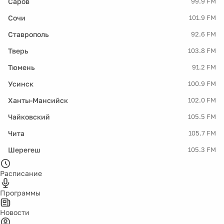
Саров
99.9 FM
Сочи
101.9 FM
Ставрополь
92.6 FM
Тверь
103.8 FM
Тюмень
91.2 FM
Усинск
100.9 FM
Ханты-Мансийск
102.0 FM
Чайковский
105.5 FM
Чита
105.7 FM
Шерегеш
105.3 FM
Расписание
Программы
Новости