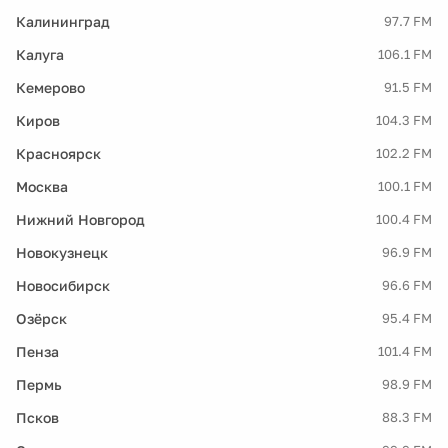
Калининград
97.7 FM
Калуга
106.1 FM
Кемерово
91.5 FM
Киров
104.3 FM
Красноярск
102.2 FM
Москва
100.1 FM
Нижний Новгород
100.4 FM
Новокузнецк
96.9 FM
Новосибирск
96.6 FM
Озёрск
95.4 FM
Пенза
101.4 FM
Пермь
98.9 FM
Псков
88.3 FM