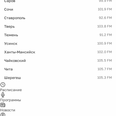
Саров
99.9 FM
Сочи
101.9 FM
Ставрополь
92.6 FM
Тверь
103.8 FM
Тюмень
91.2 FM
Усинск
100.9 FM
Ханты-Мансийск
102.0 FM
Чайковский
105.5 FM
Чита
105.7 FM
Шерегеш
105.3 FM
Расписание
Программы
Новости