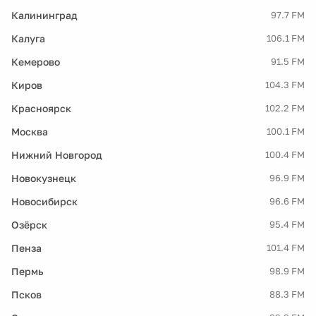
Калининград
97.7 FM
Калуга
106.1 FM
Кемерово
91.5 FM
Киров
104.3 FM
Красноярск
102.2 FM
Москва
100.1 FM
Нижний Новгород
100.4 FM
Новокузнецк
96.9 FM
Новосибирск
96.6 FM
Озёрск
95.4 FM
Пенза
101.4 FM
Пермь
98.9 FM
Псков
88.3 FM