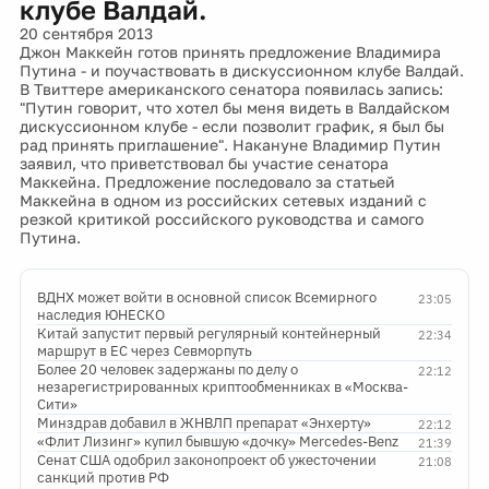
клубе Валдай.
20 сентября 2013
Джон Маккейн готов принять предложение Владимира
Путина - и поучаствовать в дискуссионном клубе Валдай.
В Твиттере американского сенатора появилась запись:
"Путин говорит, что хотел бы меня видеть в Валдайском
дискуссионном клубе - если позволит график, я был бы
рад принять приглашение". Накануне Владимир Путин
заявил, что приветствовал бы участие сенатора
Маккейна. Предложение последовало за статьей
Маккейна в одном из российских сетевых изданий с
резкой критикой российского руководства и самого
Путина.
ВДНХ может войти в основной список Всемирного
23:05
наследия ЮНЕСКО
Китай запустит первый регулярный контейнерный
22:34
маршрут в ЕС через Севморпуть
Более 20 человек задержаны по делу о
22:12
незарегистрированных криптообменниках в «Москва-
Сити»
Минздрав добавил в ЖНВЛП препарат «Энхерту»
22:12
«Флит Лизинг» купил бывшую «дочку» Mercedes-Benz
21:39
Сенат США одобрил законопроект об ужесточении
21:08
санкций против РФ