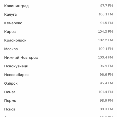
Калининград
97.7 FM
Калуга
106.1 FM
Кемерово
91.5 FM
Киров
104.3 FM
Красноярск
102.2 FM
Москва
100.1 FM
Нижний Новгород
100.4 FM
Новокузнецк
96.9 FM
Новосибирск
96.6 FM
Озёрск
95.4 FM
Пенза
101.4 FM
Пермь
98.9 FM
Псков
88.3 FM