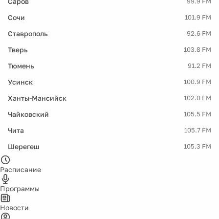
Саров
99.9 FM
Сочи
101.9 FM
Ставрополь
92.6 FM
Тверь
103.8 FM
Тюмень
91.2 FM
Усинск
100.9 FM
Ханты-Мансийск
102.0 FM
Чайковский
105.5 FM
Чита
105.7 FM
Шерегеш
105.3 FM
Расписание
Программы
Новости