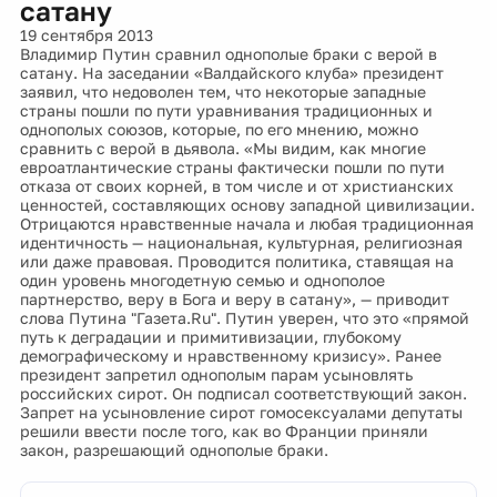
сатану
19 сентября 2013
Владимир Путин сравнил однополые браки с верой в
сатану. На заседании «Валдайского клуба» президент
заявил, что недоволен тем, что некоторые западные
страны пошли по пути уравнивания традиционных и
однополых союзов, которые, по его мнению, можно
сравнить с верой в дьявола. «Мы видим, как многие
евроатлантические страны фактически пошли по пути
отказа от своих корней, в том числе и от христианских
ценностей, составляющих основу западной цивилизации.
Отрицаются нравственные начала и любая традиционная
идентичность — национальная, культурная, религиозная
или даже правовая. Проводится политика, ставящая на
один уровень многодетную семью и однополое
партнерство, веру в Бога и веру в сатану», — приводит
слова Путина "Газета.Ru". Путин уверен, что это «прямой
путь к деградации и примитивизации, глубокому
демографическому и нравственному кризису». Ранее
президент запретил однополым парам усыновлять
российских сирот. Он подписал соответствующий закон.
Запрет на усыновление сирот гомосексуалами депутаты
решили ввести после того, как во Франции приняли
закон, разрешающий однополые браки.