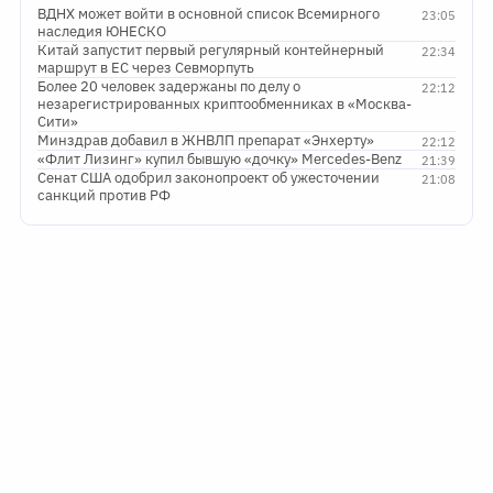
ВДНХ может войти в основной список Всемирного
23:05
наследия ЮНЕСКО
Китай запустит первый регулярный контейнерный
22:34
маршрут в ЕС через Севморпуть
Более 20 человек задержаны по делу о
22:12
незарегистрированных криптообменниках в «Москва-
Сити»
Минздрав добавил в ЖНВЛП препарат «Энхерту»
22:12
«Флит Лизинг» купил бывшую «дочку» Mercedes-Benz
21:39
Сенат США одобрил законопроект об ужесточении
21:08
санкций против РФ