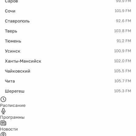
Саров
99.9 FM
Сочи
101.9 FM
Ставрополь
92.6 FM
Тверь
103.8 FM
Тюмень
91.2 FM
Усинск
100.9 FM
Ханты-Мансийск
102.0 FM
Чайковский
105.5 FM
Чита
105.7 FM
Шерегеш
105.3 FM
Расписание
Программы
Новости