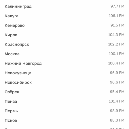
Калининград
97.7 FM
Калуга
106.1 FM
Кемерово
91.5 FM
Киров
104.3 FM
Красноярск
102.2 FM
Москва
100.1 FM
Нижний Новгород
100.4 FM
Новокузнецк
96.9 FM
Новосибирск
96.6 FM
Озёрск
95.4 FM
Пенза
101.4 FM
Пермь
98.9 FM
Псков
88.3 FM