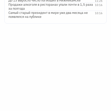
До 13 выросло число погибших в Нижнекамске
11:26
Продажи алкоголя в ресторанах упали почти в 1,5 раза
10:16
за полгода
Самый старый президент в мире уже два месяца не
10:16
появлялся на публике