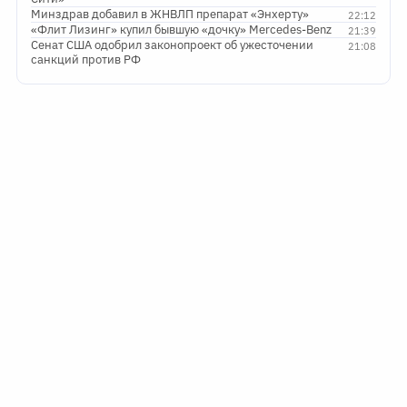
Минздрав добавил в ЖНВЛП препарат «Энхерту»
22:12
«Флит Лизинг» купил бывшую «дочку» Mercedes-Benz
21:39
Сенат США одобрил законопроект об ужесточении
21:08
санкций против РФ