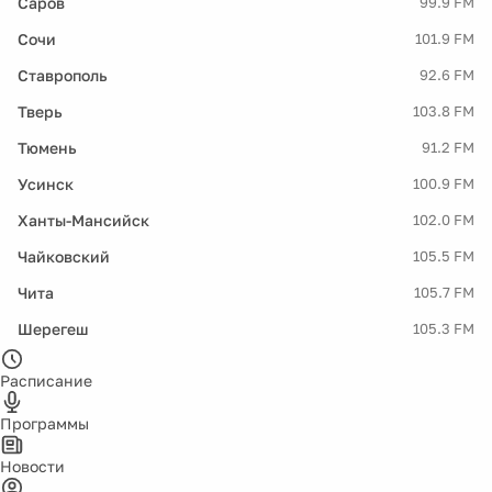
Саров
99.9 FM
Сочи
101.9 FM
Ставрополь
92.6 FM
Тверь
103.8 FM
Тюмень
91.2 FM
Усинск
100.9 FM
Ханты-Мансийск
102.0 FM
Чайковский
105.5 FM
Чита
105.7 FM
Шерегеш
105.3 FM
Расписание
Программы
Новости