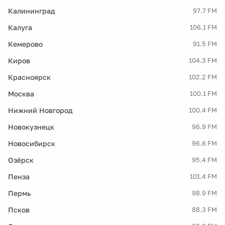
Калининград
97.7 FM
Калуга
106.1 FM
Кемерово
91.5 FM
Киров
104.3 FM
Красноярск
102.2 FM
Москва
100.1 FM
Нижний Новгород
100.4 FM
Новокузнецк
96.9 FM
Новосибирск
96.6 FM
Озёрск
95.4 FM
Пенза
101.4 FM
Пермь
98.9 FM
Псков
88.3 FM