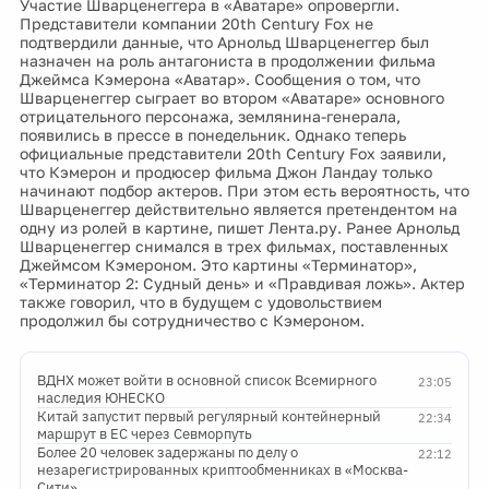
Участие Шварценеггера в «Аватаре» опровергли.
Представители компании 20th Century Fox не
подтвердили данные, что Арнольд Шварценеггер был
назначен на роль антагониста в продолжении фильма
Джеймса Кэмерона «Аватар». Сообщения о том, что
Шварценеггер сыграет во втором «Аватаре» основного
отрицательного персонажа, землянина-генерала,
появились в прессе в понедельник. Однако теперь
официальные представители 20th Century Fox заявили,
что Кэмерон и продюсер фильма Джон Ландау только
начинают подбор актеров. При этом есть вероятность, что
Шварценеггер действительно является претендентом на
одну из ролей в картине, пишет Лента.ру. Ранее Арнольд
Шварценеггер снимался в трех фильмах, поставленных
Джеймсом Кэмероном. Это картины «Терминатор»,
«Терминатор 2: Судный день» и «Правдивая ложь». Актер
также говорил, что в будущем с удовольствием
продолжил бы сотрудничество с Кэмероном.
ВДНХ может войти в основной список Всемирного
23:05
наследия ЮНЕСКО
Китай запустит первый регулярный контейнерный
22:34
маршрут в ЕС через Севморпуть
Более 20 человек задержаны по делу о
22:12
незарегистрированных криптообменниках в «Москва-
Сити»