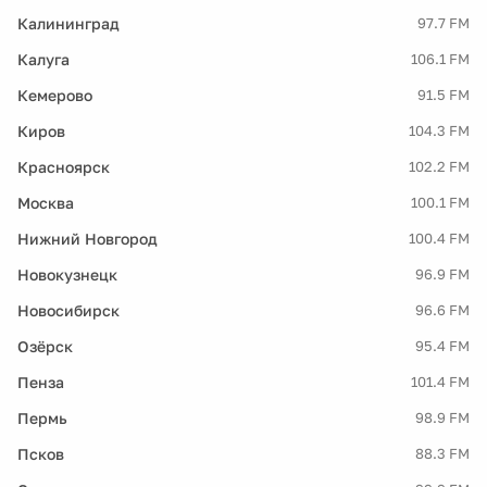
Калининград
97.7 FM
Калуга
106.1 FM
Кемерово
91.5 FM
Киров
104.3 FM
Красноярск
102.2 FM
Москва
100.1 FM
Нижний Новгород
100.4 FM
Новокузнецк
96.9 FM
Новосибирск
96.6 FM
Озёрск
95.4 FM
Пенза
101.4 FM
Пермь
98.9 FM
Псков
88.3 FM