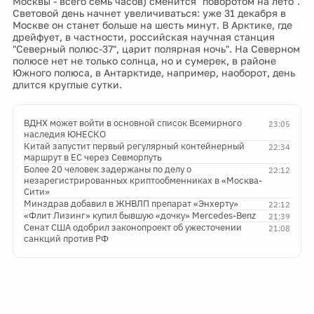
Москвы - всего семь часов) сменится "поворотом на лето".
Световой день начнет увеличиваться: уже 31 декабря в
Москве он станет больше на шесть минут. В Арктике, где
дрейфует, в частности, российская научная станция
"Северный полюс-37", царит полярная ночь". На Северном
полюсе нет не только солнца, но и сумерек, в районе
Южного полюса, в Антарктиде, например, наоборот, день
длится круглые сутки.
ВДНХ может войти в основной список Всемирного
23:05
наследия ЮНЕСКО
Китай запустит первый регулярный контейнерный
22:34
маршрут в ЕС через Севморпуть
Более 20 человек задержаны по делу о
22:12
незарегистрированных криптообменниках в «Москва-
Сити»
Минздрав добавил в ЖНВЛП препарат «Энхерту»
22:12
«Флит Лизинг» купил бывшую «дочку» Mercedes-Benz
21:39
Сенат США одобрил законопроект об ужесточении
21:08
санкций против РФ