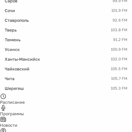
Саров
99.9 FM
Сочи
101.9 FM
Ставрополь
92.6 FM
Тверь
103.8 FM
Тюмень
91.2 FM
Усинск
100.9 FM
Ханты-Мансийск
102.0 FM
Чайковский
105.5 FM
Чита
105.7 FM
Шерегеш
105.3 FM
Расписание
Программы
Новости