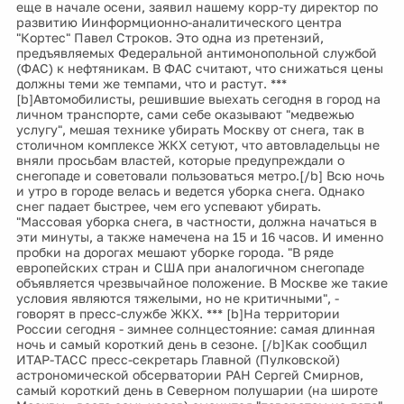
еще в начале осени, заявил нашему корр-ту директор по
развитию Иинформционно-аналитического центра
"Кортес" Павел Строков. Это одна из претензий,
предъявляемых Федеральной антимонопольной службой
(ФАС) к нефтяникам. В ФАС считают, что снижаться цены
должны теми же темпами, что и растут. ***
[b]Автомобилисты, решившие выехать сегодня в город на
личном транспорте, сами себе оказывают "медвежью
услугу", мешая технике убирать Москву от снега, так в
столичном комплексе ЖКХ сетуют, что автовладельцы не
вняли просьбам властей, которые предупреждали о
снегопаде и советовали пользоваться метро.[/b] Всю ночь
и утро в городе велась и ведется уборка снега. Однако
снег падает быстрее, чем его успевают убирать.
"Массовая уборка снега, в частности, должна начаться в
эти минуты, а также намечена на 15 и 16 часов. И именно
пробки на дорогах мешают уборке города. "В ряде
европейских стран и США при аналогичном снегопаде
объявляется чрезвычайное положение. В Москве же такие
условия являются тяжелыми, но не критичными", -
говорят в пресс-службе ЖКХ. *** [b]На территории
России сегодня - зимнее солнцестояние: самая длинная
ночь и самый короткий день в сезоне. [/b]Как сообщил
ИТАР-ТАСС пресс-секретарь Главной (Пулковской)
астрономической обсерватории РАН Сергей Смирнов,
самый короткий день в Северном полушарии (на широте