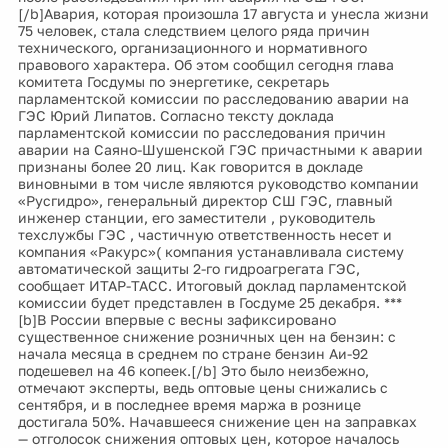
[/b]Авария, которая произошла 17 августа и унесла жизни
75 человек, стала следствием целого ряда причин
технического, организационного и нормативного
правового характера. Об этом сообщил сегодня глава
комитета Госдумы по энергетике, секретарь
парламентской комиссии по расследованию аварии на
ГЭС Юрий Липатов. Согласно тексту доклада
парламентской комиссии по расследования причин
аварии на Саяно-Шушенской ГЭС причастными к аварии
признаны более 20 лиц. Как говорится в докладе
виновными в том числе являются руководство компании
«Русгидро», генеральный директор СШ ГЭС, главный
инженер станции, его заместители , руководитель
техслужбы ГЭС , частичную ответственность несет и
компания «Ракурс»( компания устанавливала систему
автоматической защиты 2-го гидроагрегата ГЭС,
сообщает ИТАР-ТАСС. Итоговый доклад парламентской
комиссии будет представлен в Госдуме 25 декабря. ***
[b]В России впервые с весны зафиксировано
существенное снижение розничных цен на бензин: с
начала месяца в среднем по стране бензин Аи-92
подешевел на 46 копеек.[/b] Это было неизбежно,
отмечают эксперты, ведь оптовые цены снижались с
сентября, и в последнее время маржа в рознице
достигала 50%. Начавшееся снижение цен на заправках
— отголосок снижения оптовых цен, которое началось