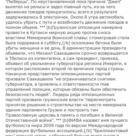
"Люберцы". По неустановленной пока причине "Джип"
вылетел на рельсы и задел главный путь, из-за чего
движение поездов прекратилось; всего в результате
задерживались 8 электричек. Около 8 утра автомобиль
удалось убрать с пути и возобновить движение поездов в
полном объеме. *** [b]Грузинская оппозиция намерена
провести в Кутаиси мирную акцию против сноса
властями Мемориала Воинской славы: стометровая стела
была подорвана в субботу,[/b] осколками бетона были
убиты женщина и ее дочь. В администрации президента
объявили, что Михаил Саакашвили срочно возвращается
в Тбилиси из копенгагена, а сам президент, приехва,
объявил об увольнении губернатора региона Имерети, в
котором расположен второй по величине город страны.
Накануне представители оппозиционных партий
призвали Саакашвили "не ограничиваться снятием
губернатора, а привлечь к ответственности глав
управлений полиции, которые обязаны были обеспечить
безопасность людей". Лидеры ряда оппозиционных
партий призвали грузинские власти "пересмотреть
принятое решение о строительстве на месте мемориала
здания парламента Грузии и построить там
Православную церковь в память о погибших в Великой
Отечественной войне". *** [b]ФИФА назовет имя лучшего
футболиста мира 2009 года по версии Международной
федерации футбольных ассоциаций.[/b] "Бриллиантовый
мяч" получит игрок, набравший больше всего очков в