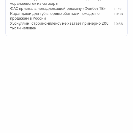
«оранжевого» из-за жары
ФАС признала ненадлежащей рекламу «Фонбет ТВ»
11:31
Карандаши для губ впервые обогнали помады по
10:38
продажам в России
Хуснуллин: стройкомплексу не хватает примерно 200
10:38
тысяч человек