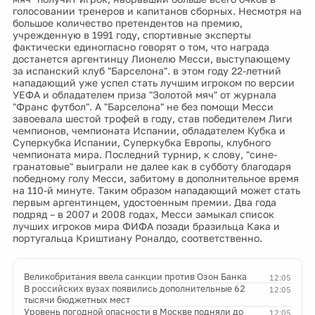
голосовании тренеров и капитанов сборных. Несмотря на
большое количество претендентов на премию,
учрежденную в 1991 году, спортивные эксперты
фактически единогласно говорят о том, что награда
достанется аргентинцу Лионелю Месси, выступающему
за испанский клуб "Барселона". в этом году 22-летний
нападающий уже успел стать лучшим игроком по версии
УЕФА и обладателем приза "Золотой мяч" от журнала
"Франс футбол". А "Барселона" не без помощи Месси
завоевала шестой трофей в году, став победителем Лиги
чемпионов, чемпионата Испании, обладателем Кубка и
Суперкубка Испании, Суперкубка Европы, клубного
чемпионата мира. Последний турнир, к слову, "сине-
гранатовые" выиграли не далее как в субботу благодаря
победному голу Месси, забитому в дополнительное время
на 110-й минуте. Таким образом нападающий может стать
первым аргентинцем, удостоенным премии. Два года
подряд – в 2007 и 2008 годах, Месси замыкал список
лучших игроков мира ФИФА позади бразильца Кака и
португальца Криштиану Роналдо, соответственно.
Великобритания ввела санкции против Озон Банка
12:05
В российских вузах появились дополнительные 62
12:05
тысячи бюджетных мест
Уровень погодной опасности в Москве подняли до
12:05