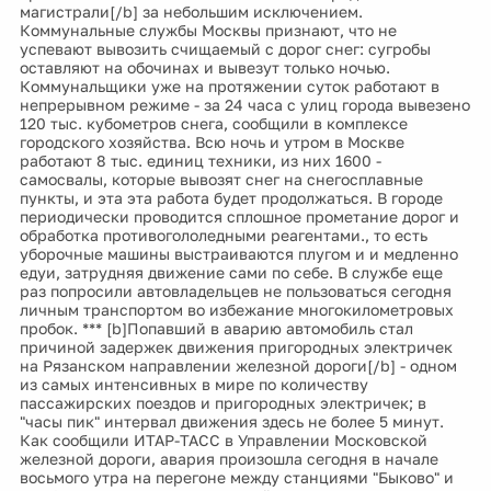
магистрали[/b] за небольшим исключением.
Коммунальные службы Москвы признают, что не
успевают вывозить счищаемый с дорог снег: сугробы
оставляют на обочинах и вывезут только ночью.
Коммунальщики уже на протяжении суток работают в
непрерывном режиме - за 24 часа с улиц города вывезено
120 тыс. кубометров снега, сообщили в комплексе
городского хозяйства. Всю ночь и утром в Москве
работают 8 тыс. единиц техники, из них 1600 -
самосвалы, которые вывозят снег на снегосплавные
пункты, и эта эта работа будет продолжаться. В городе
периодически проводится сплошное прометание дорог и
обработка противогололедными реагентами., то есть
уборочные машины выстраиваются плугом и и медленно
едуи, затрудняя движение сами по себе. В службе еще
раз попросили автовладельцев не пользоваться сегодня
личным транспортом во избежание многокилометровых
пробок. *** [b]Попавший в аварию автомобиль стал
причиной задержек движения пригородных электричек
на Рязанском направлении железной дороги[/b] - одном
из самых интенсивных в мире по количеству
пассажирских поездов и пригородных электричек; в
"часы пик" интервал движения здесь не более 5 минут.
Как сообщили ИТАР-ТАСС в Управлении Московской
железной дороги, авария произошла сегодня в начале
восьмого утра на перегоне между станциями "Быково" и