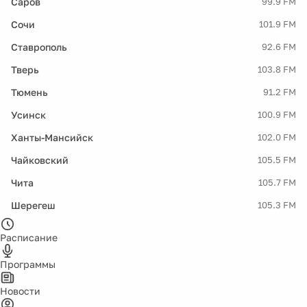
Саров
99.9 FM
Сочи
101.9 FM
Ставрополь
92.6 FM
Тверь
103.8 FM
Тюмень
91.2 FM
Усинск
100.9 FM
Ханты-Мансийск
102.0 FM
Чайковский
105.5 FM
Чита
105.7 FM
Шерегеш
105.3 FM
Расписание
Программы
Новости