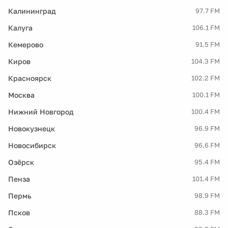
Калининград
97.7 FM
Калуга
106.1 FM
Кемерово
91.5 FM
Киров
104.3 FM
Красноярск
102.2 FM
Москва
100.1 FM
Нижний Новгород
100.4 FM
Новокузнецк
96.9 FM
Новосибирск
96.6 FM
Озёрск
95.4 FM
Пенза
101.4 FM
Пермь
98.9 FM
Псков
88.3 FM