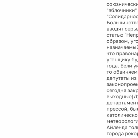
союзнически
"яблочники" 
"Солидарнос
Большинство 
вводят серь
статью "Неп
образом, уг
назначаемый
что правона
угонщику бу
года. Если 
то обвиняем
депутаты из
законопроек
сегодня зак
выходные[/b
департамент
прессой, бы
католическо
метеорологи
Айленда тол
города реко