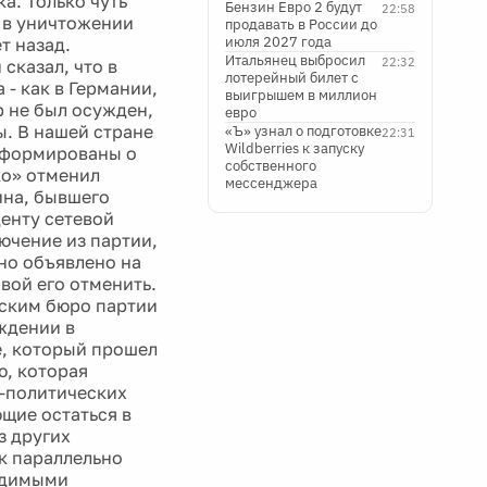
а. Только чуть
Бензин Евро 2 будут
22:58
й в уничтожении
продавать в России до
июля 2027 года
т назад.
Итальянец выбросил
22:32
сказал, что в
лотерейный билет с
- как в Германии,
выигрышем в миллион
р не был осужден,
евро
. В нашей стране
«Ъ» узнал о подготовке
22:31
Wildberries к запуску
информированы о
собственного
ко» отменил
мессенджера
ина, бывшего
енту сетевой
ючение из партии,
ьно объявлено на
вой его отменить.
вским бюро партии
ождении в
е, который прошел
, которая
о-политических
щие остаться в
з других
к параллельно
ходимыми