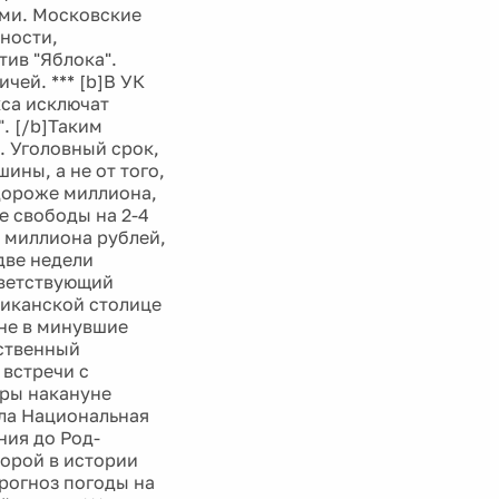
ми. Московские
тности,
тив "Яблока".
чей. *** [b]В УК
кса исключат
. [/b]Таким
. Уголовный срок,
ины, а не от того,
 дороже миллиона,
е свободы на 2-4
е миллиона рублей,
две недели
тветствующий
риканской столице
оне в минувшие
рственный
 встречи с
тры накануне
ила Национальная
ния до Род-
торой в истории
рогноз погоды на