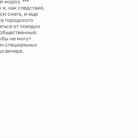
 мороз. ***
и, как следствие,
см снега, и еще
се городского
аться от поездок
 общественный.
жбы не могут
яч специальных
о вечера.