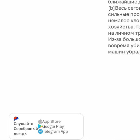
ближайшие д
[b]Весь сег
сильные проб
немалое кло
хозяйства. 
на личном т
Из-за больш
вовремя уби
машин убрал
App Store
Слушайте
Google Play
Серебряный
Telegram App
дождь