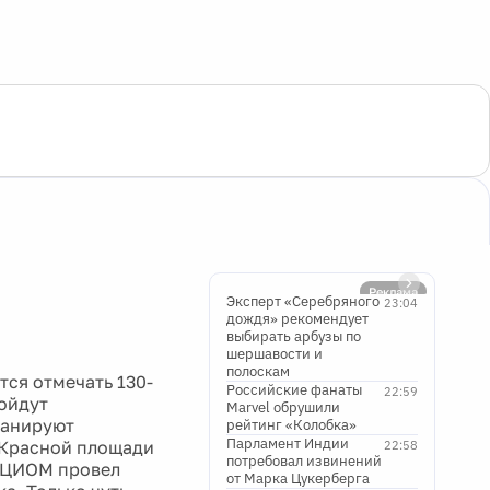
Реклама
Эксперт «Серебряного
23:04
дождя» рекомендует
выбирать арбузы по
шершавости и
полоскам
тся отмечать 130-
Российские фанаты
22:59
ройдут
Marvel обрушили
ланируют
рейтинг «Колобка»
Парламент Индии
к Красной площади
22:58
потребовал извинений
 ВЦИОМ провел
от Марка Цукерберга