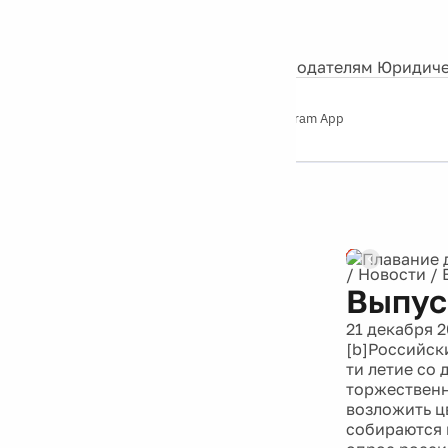
События
Контакты
О нас
Экскурсии
Silver Studio
Рекламодателям
Юридиче
Слушайте
App Store
Google Play
Telegram App
Серебряный
дождь
12+
/
Новости
/
Выпус
21 декабря 
[b]Российск
ти летие со
торжественн
возложить ц
собираются 