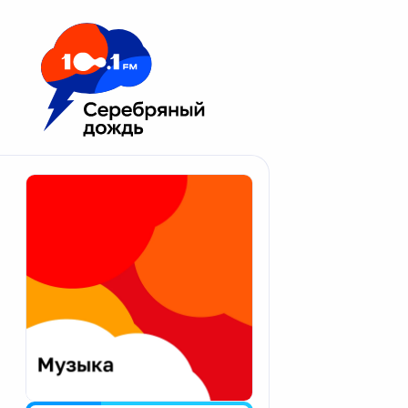
Москва 100.1 FM
Апатиты
Астрахань
Волгоград
Вологда
Екатеринбург
Иваново
Казань
Калининград
Калуга