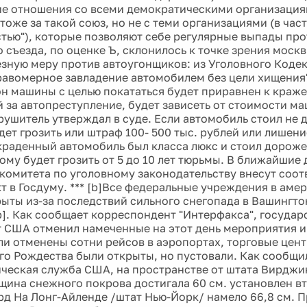
е отношения со всеми демократическими организация
тоже за такой союз, но не с теми организациями (в час
тью"), которые позволяют себе регулярные выпады про
съезда, по оценке Ъ, склонилось к точке зрения москви
езную меру против автоугонщиков: из Уголовного Коде
равомерное завладение автомобилем без цели хищения"
он машины с целью покататься будет приравнен к краже
 за автопреступление, будет зависеть от стоимости маш
рушитель утверждал в суде. Если автомобиль стоил не
дет грозить или штраф 100- 500 тыс. рублей или лишени
украденный автомобиль был класса люкс и стоил дорож
ому будет грозить от 5 до 10 лет тюрьмы. В ближайшие 
 комитета по уголовному законодательству внесут соо
т в Госдуму. *** [b]Все федеральные учреждения в аме
рыты из-за последствий сильного снегопада в Вашингт
]. Как сообщает корреспондент "Интерфакса", госуда
 США отменил намеченные на этот день мероприятия и
ли отменены сотни рейсов в аэропортах, торговые цен
го Рождества были открыты, но пустовали. Как сообщ
ческая служба США, на пространстве от штата Вирджи
щина снежного покрова достигала 60 см. установлен в
рд На Лонг-Айленде /штат Нью-Йорк/ намело 66,8 см. П