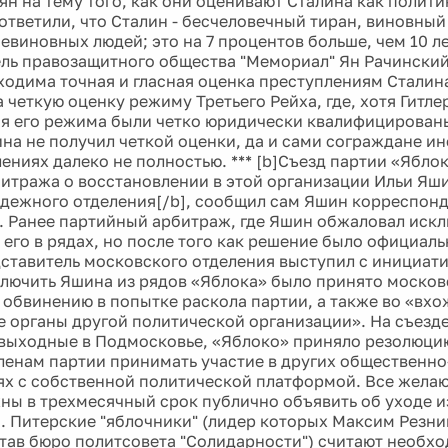
н на тему того, как они оценивают Сталина как политик
 ответили, что Сталин - бесчеловечный тиран, виновны
евиновных людей; это на 7 процентов больше, чем 10 ле
ль правозащитного общества "Мемориал" Ян Рачинский 
ходима точная и гласная оценка преступлениям Сталина 
 четкую оценку режиму Третьего Рейха, где, хотя Гитле
я его режима были четко юридически квалифицированы
на не получил четкой оценки, да и сами сограждане 
лениях далеко не полностью. *** [b]Съезд партии «Ябло
итража о восстановлении в этой организации Ильи Яш
дежного отделения[/b], сообщил сам Яшин корреспонд
». Ранее партийный арбитраж, где Яшин обжаловал искл
 его в рядах, но после того как решение было официал
дставитель московского отделения выступил с инициати
лючить Яшина из рядов «Яблока» было принято моско
о обвинению в попытке раскола партии, а также во «вх
 органы другой политической организации». На съезд
выходные в Подмосковье, «Яблоко» приняло резолюцию
ленам партии принимать участие в других общественн
х с собственной политической платформой. Все желаю
ны в трехмесячный срок публично объявить об уходе и
. Питерские "яблочники" (лидер которых Максим Резни
став бюро политсовета "Солидарности") считают необ