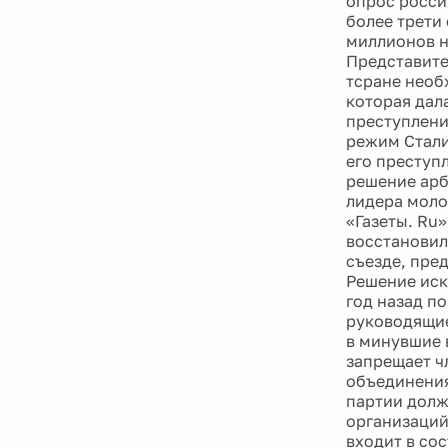
опрос россия
более трети
миллионов н
Представите
тсране необ
которая дала
преступлени
режим Стали
его преступ
решение арб
лидера моло
«Газеты. Ru
восстановил
съезде, пре
Решение иск
год назад п
руководящие
в минувшие 
запрещает ч
объединения
партии долж
организаций
входит в со