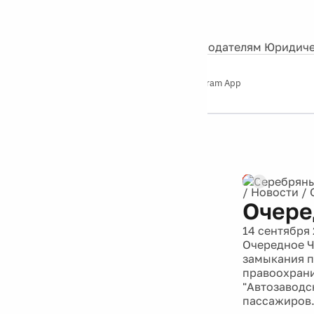
События
Контакты
О нас
Экскурсии
Silver Studio
Рекламодателям
Юридиче
Слушайте
App Store
Google Play
Telegram App
Серебряный
дождь
12+
/
Новости
/
Очере
14 сентября 
Очередное Ч
замыкания п
правоохрани
"Автозаводск
пассажиров.