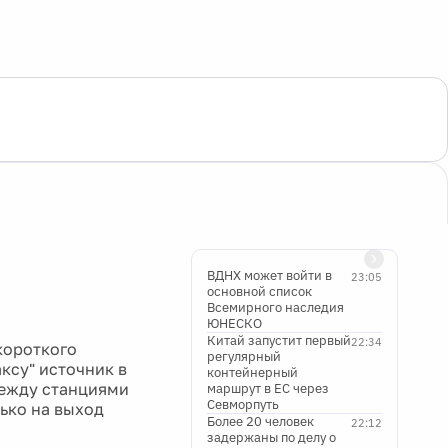
ВДНХ может войти в
23:05
основной список
Всемирного наследия
ЮНЕСКО
Китай запустит первый
22:34
короткого
регулярный
ксу" источник в
контейнерный
между станциями
маршрут в ЕС через
Севморпуть
лько на выход
Более 20 человек
22:12
задержаны по делу о