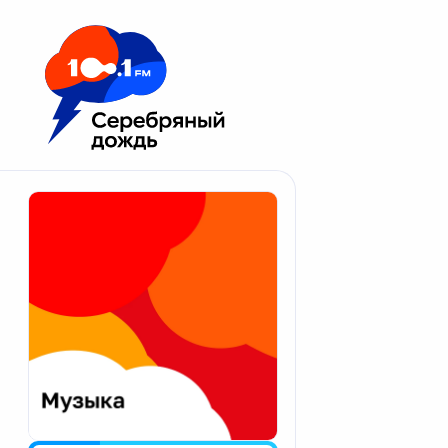
Москва 100.1 FM
Апатиты
Астрахань
Волгоград
Вологда
Екатеринбург
Иваново
Казань
Калининград
Калуга