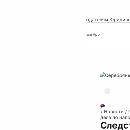
События
Контакты
О нас
Экскурсии
Silver Studio
Рекламодателям
Юридиче
Слушайте
App Store
Google Play
Telegram App
Серебряный
дождь
12+
Реклама
/
Новости
/
дела по нал
Следс