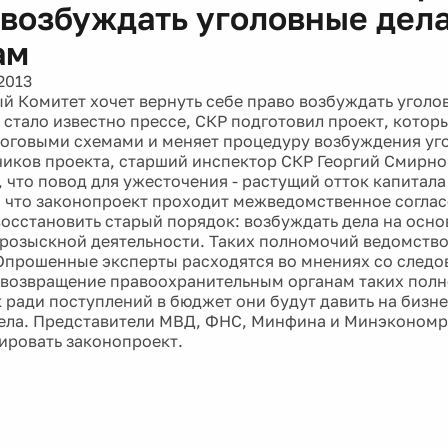
 возбуждать уголовные дела
ам
2013
й Комитет хочет вернуть себе право возбуждать уголо
к стало известно прессе, СКР подготовил проект, котор
логовыми схемами и меняет процедуру возбуждения уг
чиков проекта, старший инспектор СКР Георгий Смирно
 что повод для ужесточения - растущий отток капитал
 что законопроект проходит межведомственное соглас
восстановить старый порядок: возбуждать дела на осн
розыскной деятельности. Таких полномочий ведомство
 Опрошенные эксперты расходятся во мнениях со следо
о возвращение правоохранительным органам таких полн
к ради поступлений в бюджет они будут давить на бизн
ела. Представители МВД, ФНС, Минфина и Минэкономр
ровать законопроект.