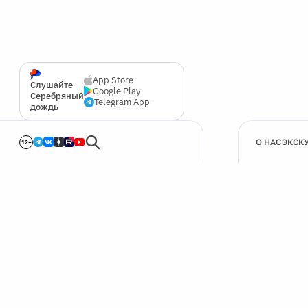
App Store
Слушайте
Google Play
Серебряный
Telegram App
дождь
О НАС
ЭКСК
12+