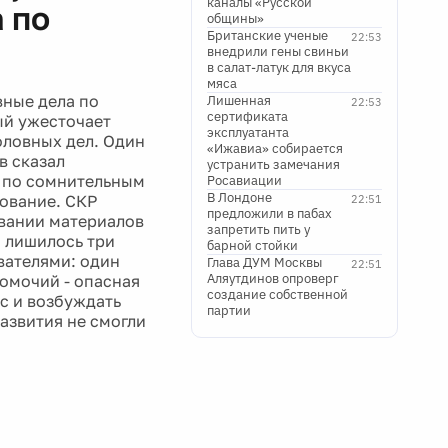
каналы «Русской
 по
общины»
Британские ученые
22:53
внедрили гены свиньи
в салат-латук для вкуса
мяса
вные дела по
Лишенная
22:53
сертификата
ый ужесточает
эксплуатанта
оловных дел. Один
«Ижавиа» собирается
в сказал
устранить замечания
а по сомнительным
Росавиации
В Лондоне
ование. СКР
22:51
предложили в пабах
овании материалов
запретить пить у
 лишилось три
барной стойки
вателями: один
Глава ДУМ Москвы
22:51
Аляутдинов опроверг
омочий - опасная
создание собственной
ес и возбуждать
партии
азвития не смогли