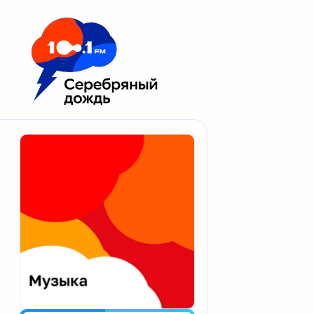
Москва 100.1 FM
Апатиты
Астрахань
Волгоград
Вологда
Екатеринбург
Иваново
Казань
Калининград
Калуга