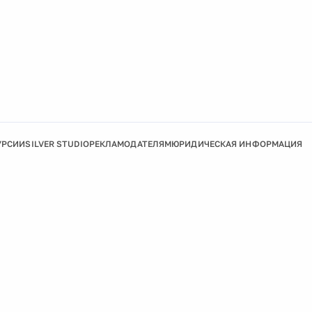
УРСИИ
SILVER STUDIO
РЕКЛАМОДАТЕЛЯМ
ЮРИДИЧЕСКАЯ ИНФОРМАЦИЯ