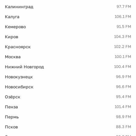
Калининград
97.7 FM
Калуга
106.1 FM
Кемерово
91.5 FM
Киров
104.3 FM
Красноярск
102.2 FM
Москва
100.1 FM
Нижний Новгород
100.4 FM
Новокузнецк
96.9 FM
Новосибирск
96.6 FM
Озёрск
95.4 FM
Пенза
101.4 FM
Пермь
98.9 FM
Псков
88.3 FM