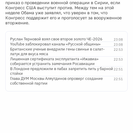
приказ о проведении военной операции в Сирии, если
Конгресс США выступит против. Между тем на этой
неделе Обама уже заявлял, что уверен в том, что
Конгресс поддержит его и проголосует за вооруженное
вторжение.
Руслан Терновой взял свое второе золото ЧЕ-2026
23:08
YouTube заблокировал каналы «Русской общины»
23:08
Британские ученые внедрили гены свиньи в салат-
22:53
латук для вкуса мяса
Лишенная сертификата эксплуатанта «Ижавиа»
22:53
собирается устранить замечания Росавиации
В Лондоне предложили в пабах запретить пить у барной
22:51
стойки
Глава ДУМ Москвы Аляутдинов опроверг создание
22:51
собственной партии