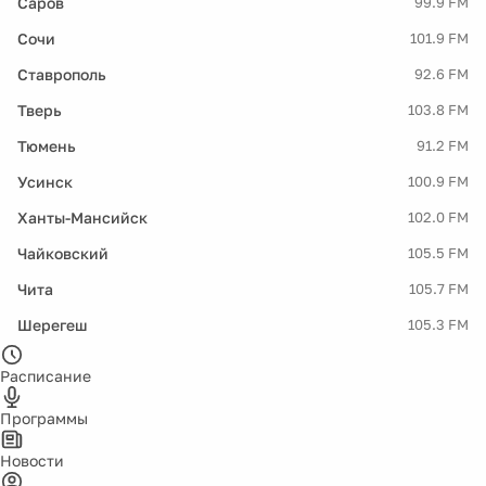
Саров
99.9 FM
Сочи
101.9 FM
Ставрополь
92.6 FM
Тверь
103.8 FM
Тюмень
91.2 FM
Усинск
100.9 FM
Ханты-Мансийск
102.0 FM
Чайковский
105.5 FM
Чита
105.7 FM
Шерегеш
105.3 FM
Расписание
Программы
Новости