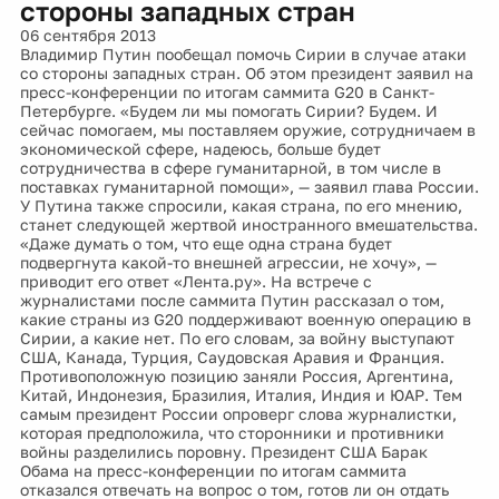
стороны западных стран
06 сентября 2013
Владимир Путин пообещал помочь Сирии в случае атаки
со стороны западных стран. Об этом президент заявил на
пресс-конференции по итогам саммита G20 в Санкт-
Петербурге. «Будем ли мы помогать Сирии? Будем. И
сейчас помогаем, мы поставляем оружие, сотрудничаем в
экономической сфере, надеюсь, больше будет
сотрудничества в сфере гуманитарной, в том числе в
поставках гуманитарной помощи», — заявил глава России.
У Путина также спросили, какая страна, по его мнению,
станет следующей жертвой иностранного вмешательства.
«Даже думать о том, что еще одна страна будет
подвергнута какой-то внешней агрессии, не хочу», —
приводит его ответ «Лента.ру». На встрече с
журналистами после саммита Путин рассказал о том,
какие страны из G20 поддерживают военную операцию в
Сирии, а какие нет. По его словам, за войну выступают
США, Канада, Турция, Саудовская Аравия и Франция.
Противоположную позицию заняли Россия, Аргентина,
Китай, Индонезия, Бразилия, Италия, Индия и ЮАР. Тем
самым президент России опроверг слова журналистки,
которая предположила, что сторонники и противники
войны разделились поровну. Президент США Барак
Обама на пресс-конференции по итогам саммита
отказался отвечать на вопрос о том, готов ли он отдать