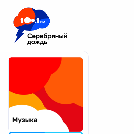
Москва 100.1 FM
Апатиты
Астрахань
Волгоград
Вологда
Екатеринбург
Иваново
Казань
Калининград
Калуга