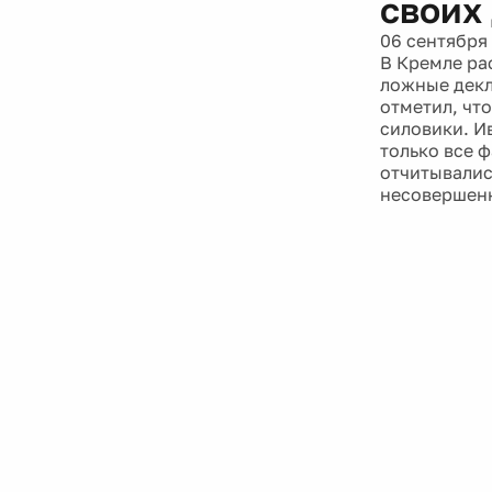
своих
06 сентября
В Кремле ра
ложные декл
отметил, что
силовики. И
только все 
отчитывались
несовершенн