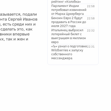
рейтинг «Колобка»
Парламент Индии
22:58
потребовал извинений
казывается, подали
от Марка Цукерберга
Бензин Евро 2 будут
ента Сергей Иванов
22:58
продавать в России до
, есть среди них и
июля 2027 года
сделать это, как
Итальянец выбросил
22:32
овники впервые
лотерейный билет с
выигрышем в миллион
х, так и жен и
евро
«Ъ» узнал о подготовке
22:31
Wildberries к запуску
собственного
мессенджера