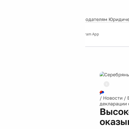
События
Контакты
О нас
Экскурсии
Silver Studio
Рекламодателям
Юридиче
Слушайте
App Store
Google Play
Telegram App
Серебряный
дождь
12+
/
Новости
/
декларации 
Высок
оказы