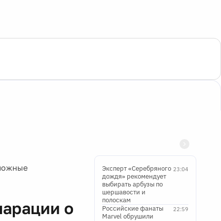
 ложные
Эксперт «Серебряного
23:04
дождя» рекомендует
выбирать арбузы по
шершавости и
полоскам
ларации о
Российские фанаты
22:59
Marvel обрушили