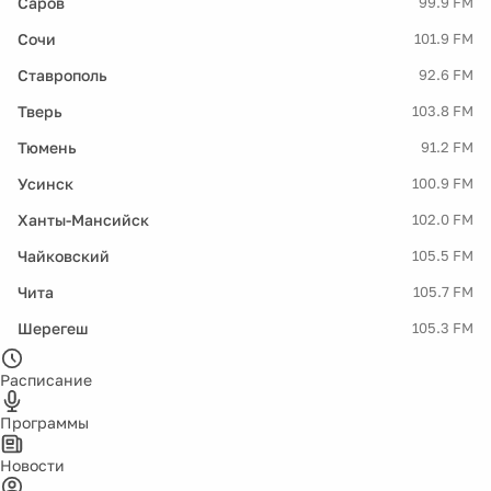
Саров
99.9 FM
Сочи
101.9 FM
Ставрополь
92.6 FM
Тверь
103.8 FM
Тюмень
91.2 FM
Усинск
100.9 FM
Ханты-Мансийск
102.0 FM
Чайковский
105.5 FM
Чита
105.7 FM
Шерегеш
105.3 FM
Расписание
Программы
Новости