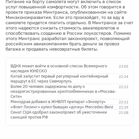
Питание на борту самолета могут включить в список
услуг повышенной комфортности. Об этом говорится в
проекте приказа Минтранса, опубликованном на сайте
Минэкономразвития. Если это произойдет, то за еду в
самолете придется платить отдельно. В Минтрансе за счет
этого надеются снизить стоимость авиаперелетов и
способствовать созданию в России лоукостеров. Помимо
этого Минтранс разработал законопроект, позволяющий
российским авиакомпаниям брать деньги за провоз
багажа и продавать невозвратные билеты.
ВДНХ может войти в основной список Всемирного
23:05
наследия ЮНЕСКО
Китай запустит первый регулярный контейнерный
22:34
маршрут в ЕС через Севморпуть
Более 20 человек задержаны по делу о
22:12
незарегистрированных криптообменниках в «Москва-
Сити»
Минздрав добавил в ЖНВЛП препарат «Энхерту»
22:12
«Флит Лизинг» купил бывшую «дочку» Mercedes-Benz
21:39
Сенат США одобрил законопроект об ужесточении
21:08
санкций против РФ