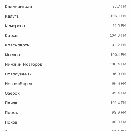
Калининград
97.7 FM
Калуга
106.1 FM
Кемерово
91.5 FM
Киров
104.3 FM
Красноярск
102.2 FM
Москва
100.1 FM
Нижний Новгород
100.4 FM
Новокузнецк
96.9 FM
Новосибирск
96.6 FM
Озёрск
95.4 FM
Пенза
101.4 FM
Пермь
98.9 FM
Псков
88.3 FM