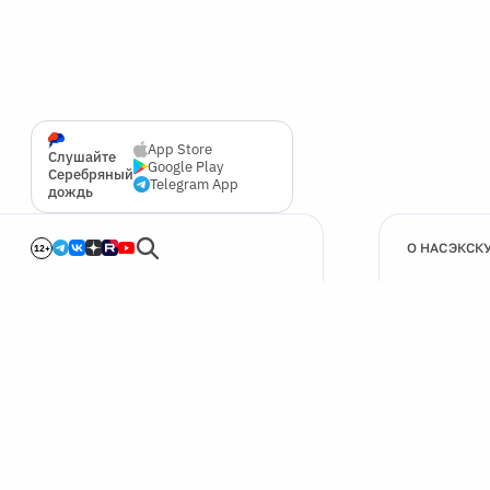
App Store
Слушайте
Google Play
Серебряный
Telegram App
дождь
О НАС
ЭКСК
12+