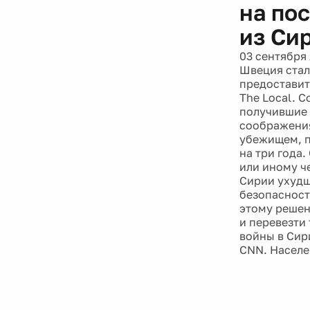
на по
из Си
03 сентября
Швеция стал
предоставит
The Local. 
получившие 
соображения
убежищем, п
на три года
или иному ч
Сирии ухудш
безопасност
этому решен
и перевезти
войны в Сир
CNN. Населе