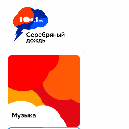
Москва 100.1 FM
Апатиты
Астрахань
Волгоград
Вологда
Екатеринбург
Иваново
Казань
Калининград
Калуга