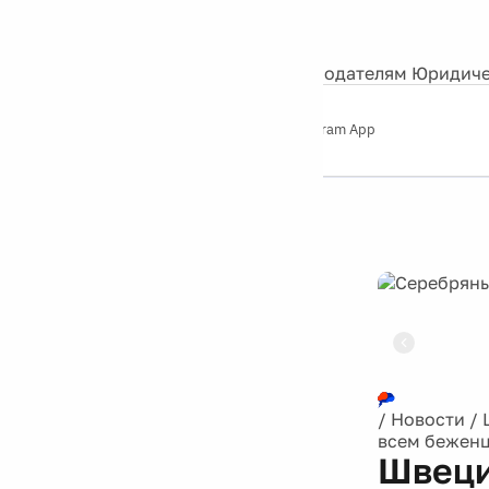
События
Контакты
О нас
Экскурсии
Silver Studio
Рекламодателям
Юридиче
Слушайте
App Store
Google Play
Telegram App
Серебряный
дождь
12+
Реклама
/
Новости
/
всем беженц
Швеци