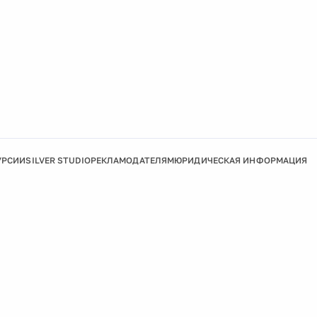
УРСИИ
SILVER STUDIO
РЕКЛАМОДАТЕЛЯМ
ЮРИДИЧЕСКАЯ ИНФОРМАЦИЯ