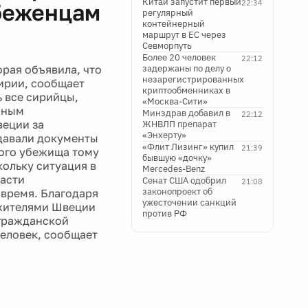
Китай запустит первый
22:34
беженцам
регулярный
контейнерный
маршрут в ЕС через
Севморпуть
Более 20 человек
22:12
рая объявила, что
задержаны по делу о
незарегистрированных
ирии, сообщает
криптообменниках в
ь все сирийцы,
«Москва-Сити»
рным
Минздрав добавил в
22:12
веции за
ЖНВЛП препарат
«Энхерту»
давали документы
«Флит Лизинг» купил
21:39
ного убежища тому
бывшую «дочку»
кольку ситуация в
Mercedes-Benz
ласти
Сенат США одобрил
21:08
законопроект об
 время. Благодаря
ужесточении санкций
 жителями Швеции
против РФ
 гражданской
человек, сообщает