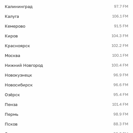
Калининград
97.7 FM
Калуга
106.1 FM
Кемерово
91.5 FM
Киров
104.3 FM
Красноярск
102.2 FM
Москва
100.1 FM
Нижний Новгород
100.4 FM
Новокузнецк
96.9 FM
Новосибирск
96.6 FM
Озёрск
95.4 FM
Пенза
101.4 FM
Пермь
98.9 FM
Псков
88.3 FM