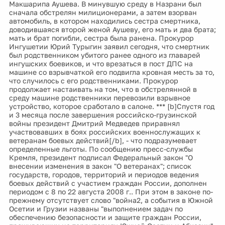
Макшарипа Аушева. В минувшую среду в Назрани был
сначала обстрелян милиционерами, а затем взорван
автомобиль, в котором находились сестра смертника,
доводившаяся второй женой Аушеву, его мать и два брата;
мать и брат погибли, сестра была ранена. Прокурор
Ингушетии Юрий Турыгин заявил сегодня, что смертник
был родственником убитого ранее одного из главарей
ингушских боевиков, и что врезаться в пост ДПС на
машине со взрывчаткой его подвигла кровная месть за то,
что случилось с его родственниками. Прокурор
продолжает настаивать на том, что в обстрелянной в
среду машине родственники перевозили взрывное
устройство, которое сработало в салоне. *** [b]Спустя год
и 3 месяца после завершения российско-грузинской
войны президент Дмитрий Медведев приравнял
участвовавших в боях российских военнослужащих к
ветеранам боевых действий[/b], - что подразумевает
определенные льготы. По сообщению пресс-службы
Кремля, президент подписал Федеральный закон "О
внесении изменения в закон "О ветеранах"; список
государств, городов, территорий и периодов ведения
боевых действий с участием граждан России, дополнен
периодом с 8 по 22 августа 2008 г.. При этом в законе по-
прежнему отсутствует слово "война2, а события в Южной
Осетии и Грузии названы "выполнением задач по
обеспечению безопасности и защите граждан России,