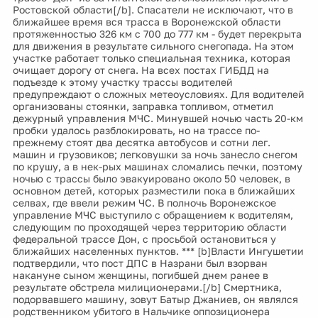
Ростовской области[/b]. Спасатели не исключают, что в
ближайшее время вся трасса в Воронежской области
протяженностью 326 км с 700 до 777 км - будет перекрыта
для движения в результате сильного снегопада. На этом
участке работает только специальная техника, которая
очищает дорогу от снега. На всех постах ГИБДД на
подъезде к этому участку трассы водителей
предупреждают о сложных метеоусловиях. Для водителей
организованы стоянки, заправка топливом, отметил
дежурный управления МЧС. Минувшей ночью часть 20-км
пробки удалось разблокировать, но на трассе по-
прежнему стоят два десятка автобусов и сотни лег.
машин и грузовиков; легковушки за ночь занесло снегом
по крушу, а в нек-рых машинах сломались печки, поэтому
ночью с трассы было эвакуировано около 50 человек, в
основном детей, которых разместили пока в ближайших
селвах, где ввели режим ЧС. В полночь Воронежское
управление МЧС выступило с обращением к водителям,
следующим по проходящей через территорию области
федеральной трассе Дон, с просьбой остановиться у
ближайших населенных пунктов. *** [b]Власти Ингушетии
подтвердили, что пост ДПС в Назрани был взорван
накануне сыном женщины, погибшей днем ранее в
результате обстрела милиционерами.[/b] Смертника,
подорвавшего машину, зовут Батыр Джаниев, он являлся
родственником убитого в Нальчике оппозиционера