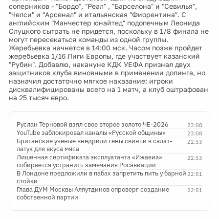
соперников - "Бордо", "Реал" , "Барселона" и "Севилья",
"Челси" и "Арсенал" и итальянская "Фиорентина". С
английским "Манчестер юнайтед" подопечным Леонида
Слуцкого сыграть не придется, поскольку в 1/8 финала не
могут пересекаться команды из одной группы.
Жеребьевка начнется в 14:00 мск. Часом позже пройдет
жеребьевка 1/16 Лиги Европы, где участвует казанский
"Рубин". Добавлю, накануне КДК УЕФА признал двух
защитников клуба виновными в применении допинга, но
назначил достаточно мягкое наказание: игроки
дисквалифицированы всего на 1 матч, а клуб оштрафован
на 25 тысяч евро.
Руслан Терновой взял свое второе золото ЧЕ-2026
23:08
YouTube заблокировал каналы «Русской общины»
23:08
Британские ученые внедрили гены свиньи в салат-
22:53
латук для вкуса мяса
Лишенная сертификата эксплуатанта «Ижавиа»
22:53
собирается устранить замечания Росавиации
В Лондоне предложили в пабах запретить пить у барной
22:51
стойки
Глава ДУМ Москвы Аляутдинов опроверг создание
22:51
собственной партии