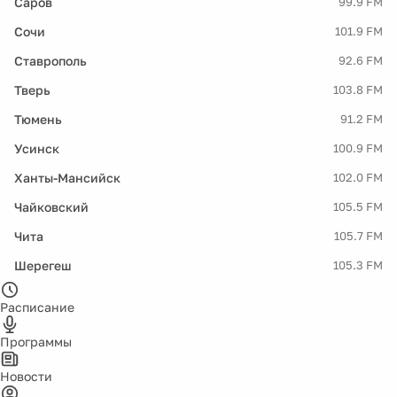
Саров
99.9 FM
Сочи
101.9 FM
Ставрополь
92.6 FM
Тверь
103.8 FM
Тюмень
91.2 FM
Усинск
100.9 FM
Ханты-Мансийск
102.0 FM
Чайковский
105.5 FM
Чита
105.7 FM
Шерегеш
105.3 FM
Расписание
Программы
Новости