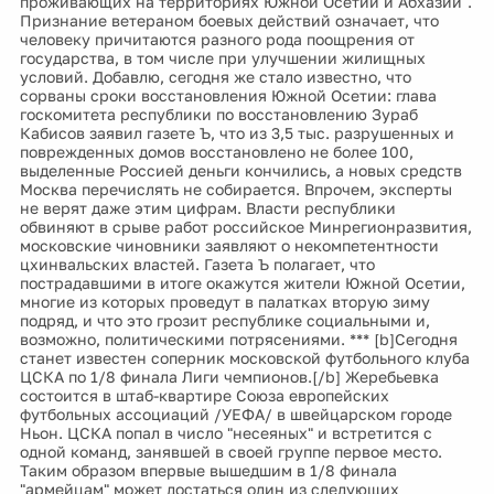
проживающих на территориях Южной Осетии и Абхазии".
Признание ветераном боевых действий означает, что
человеку причитаются разного рода поощрения от
государства, в том числе при улучшении жилищных
условий. Добавлю, сегодня же стало известно, что
сорваны сроки восстановления Южной Осетии: глава
госкомитета республики по восстановлению Зураб
Кабисов заявил газете Ъ, что из 3,5 тыс. разрушенных и
поврежденных домов восстановлено не более 100,
выделенные Россией деньги кончились, а новых средств
Москва перечислять не собирается. Впрочем, эксперты
не верят даже этим цифрам. Власти республики
обвиняют в срыве работ российское Минрегионразвития,
московские чиновники заявляют о некомпетентности
цхинвальских властей. Газета Ъ полагает, что
пострадавшими в итоге окажутся жители Южной Осетии,
многие из которых проведут в палатках вторую зиму
подряд, и что это грозит республике социальными и,
возможно, политическими потрясениями. *** [b]Сегодня
станет известен соперник московской футбольного клуба
ЦСКА по 1/8 финала Лиги чемпионов.[/b] Жеребьевка
состоится в штаб-квартире Союза европейских
футбольных ассоциаций /УЕФА/ в швейцарском городе
Ньон. ЦСКА попал в число "несеяных" и встретится с
одной команд, занявшей в своей группе первое место.
Таким образом впервые вышедшим в 1/8 финала
"армейцам" может достаться один из следующих