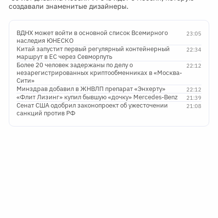
создавали знаменитые дизайнеры.
ВДНХ может войти в основной список Всемирного
23:05
наследия ЮНЕСКО
Китай запустит первый регулярный контейнерный
22:34
маршрут в ЕС через Севморпуть
Более 20 человек задержаны по делу о
22:12
незарегистрированных криптообменниках в «Москва-
Сити»
Минздрав добавил в ЖНВЛП препарат «Энхерту»
22:12
«Флит Лизинг» купил бывшую «дочку» Mercedes-Benz
21:39
Сенат США одобрил законопроект об ужесточении
21:08
санкций против РФ