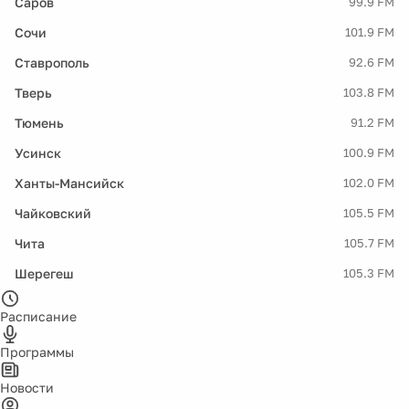
Саров
99.9 FM
Сочи
101.9 FM
Ставрополь
92.6 FM
Тверь
103.8 FM
Тюмень
91.2 FM
Усинск
100.9 FM
Ханты-Мансийск
102.0 FM
Чайковский
105.5 FM
Чита
105.7 FM
Шерегеш
105.3 FM
Расписание
Программы
Новости