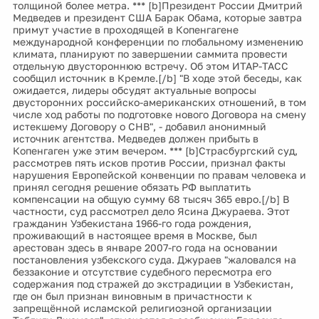
толщиной более метра. *** [b]Президент России Дмитрий
Медведев и президент США Барак Обама, которые завтра
примут участие в проходящей в Копенгагене
международной конференции по глобальному изменению
климата, планируют по завершении саммита провести
отдельную двустороннюю встречу. Об этом ИТАР-ТАСС
сообщил источник в Кремле.[/b] "В ходе этой беседы, как
ожидается, лидеры обсудят актуальные вопросы
двусторонних российско-американских отношений, в том
числе ход работы по подготовке нового Договора на смену
истекшему Договору о СНВ", - добавил анонимный
источник агентства. Медведев должен прибыть в
Копенгаген уже этим вечером. *** [b]Страсбургский суд,
рассмотрев пять исков против России, признал факты
нарушения Европейской конвенции по правам человека и
принял сегодня решение обязать РФ выплатить
компенсации на общую сумму 68 тысяч 365 евро.[/b] В
частности, суд рассмотрел дело Ясина Джураева. Этот
гражданин Узбекистана 1966-го года рождения,
проживающий в настоящее время в Москве, был
арестован здесь в январе 2007-го года на основании
постановления узбекского суда. Джураев "жаловался на
беззаконие и отсутствие судебного пересмотра его
содержания под стражей до экстрадиции в Узбекистан,
где он был признан виновным в причастности к
запрещённой исламской религиозной организации