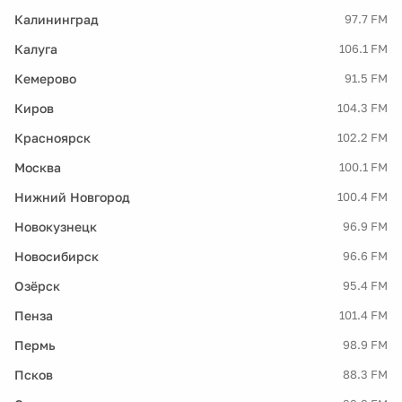
Калининград
97.7 FM
Калуга
106.1 FM
Кемерово
91.5 FM
Киров
104.3 FM
Красноярск
102.2 FM
Москва
100.1 FM
Нижний Новгород
100.4 FM
Новокузнецк
96.9 FM
Новосибирск
96.6 FM
Озёрск
95.4 FM
Пенза
101.4 FM
Пермь
98.9 FM
Псков
88.3 FM