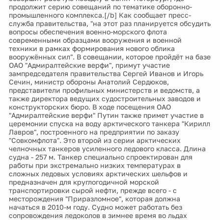
продолжит серию совещаний по тематике оборонно-
промышленного комплекса.[/b] Как сообщает пресс-
служба правительства, "на этот раз планируется обсудить
вопросы обеспечения военно-морского флота
современными образцами вооружения и военной
техники в рамках формирования нового облика
вооружённых сил". В совещании, которое пройдёт на базе
ОАО "Адмиралтейские верфи", примут участие
зампредседателя правительства Сергей Иванов и Игорь
Сечин, министр обороны Анатолий Сердюков,
представители профильных министерств и ведомств, а
также директора ведущих судостроительных заводов и
конструкторских бюро. В ходе посещения ОАО
"Адмиралтейские верфи" Путин также примет участие в
церемонии спуска на воду арктического танкера "Кирилл
Лавров", построенного на предприятии по заказу
"Совкомфлота". Это второй из серии арктических
челночных танкеров усиленного ледового класса. Длина
судна - 257 м. Танкер специально спроектирован для
работы при экстремально низких температурах в
сложных ледовых условиях арктических шельфов и
предназначен для круглогодичной морской
транспортировки сырой нефти, прежде всего - с
месторождения "Приразломное", которая должна
начаться в 2010-м году. Судно может работать без
сопровождения ледоколов в зимнее время во льдах