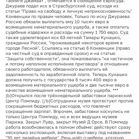
Таблиги Джамаат", отмечается в сообщении Евросуда.
Джураев подал иск в Страсбургский суд, исходя из
статьи "Право на свободу и личную неприкосновенность"
Конвенции по правам человек. Только по иску Джураева
Россию обязали выплатить ему 10 тысяч евро в
возмещение нематериального ущерба, а также оплатить
судебные издержки и расходы на сумму 1 750 евро. Суд
также удовлетворил иск 63-летней Тамары Кунашко,
гражданки России, "проживавшей некоторое время в
городе Лесной". Ссылаясь на статью 6 Конвенции (право
на честный суд в оправданные сроки) и на статью
"Защита собственности", она пожаловалась "на частичное
и потому неполное исполнение приговора" в отношении
своего работодателя, обязанного выплатить ей
задолженность по заработанной плате. Теперь Кунашко
должна получить с государства 6 тысяч 400 евро в
возмещение материального ущерба и две тысячи евро в
качестве возмещения нематериального ущерба. ***
[b]Открылся после трёхнедельной забастовки парижский
Центр Помпиду. [/b]Сотрудники музея протестуют против
сокращения бюджетных расходов, что повлечет
сокращение зарплат. Впрочем, забастовки коснулись не
только Центра Помпиду, но и всех ведущих музеев
Парижа. Закрыт Лувр, закрыт Музей Д Орсе. В Помпиду
работа возобновилась в полном объёме: действуют сразу
несколько экспозиций, включая выставку под названием
"30 лет дизайна мебели". Речь идёт о мебели, которую