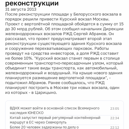
реконструкции
31 августа 2013
После реконструкции площади у Белорусского вокзала в
порядок решили привести Курский вокзал Москвы.
Проект с вертолётной площадкой обойдется в сумму от 15
до 30 млрд рублей. Об этом сообщил начальник Дирекции
железнодорожных вокзалов РЖД Сергей Абрамов. Он
рассказал, что проект предусматривает второй этап
реконструкции существующего здания Курского вокзала
и сооружение перехватывающих парковок. Работы
проведут на средства инвесторов, а доля РЖД составит
не более 10%. "Курский вокзал станет первым в столице
современным транспортно-пересадочным узлом, который
объединит такие виды транспорта, как автомобильный,
железнодорожный и воздушный. На крыше нового здания
планируется размещение вертолетной площадки", -
подытожил Абрамов. Ранее сообщалось, что РЖД
планируют построить в Москве три новых вокзала, один
из которых - в Царицыно.
ВДНХ может войти в основной список Всемирного
23:05
наследия ЮНЕСКО
Китай запустит первый регулярный контейнерный
22:34
маршрут в ЕС через Севморпуть
Более 20 человек задержаны по делу о
22:12