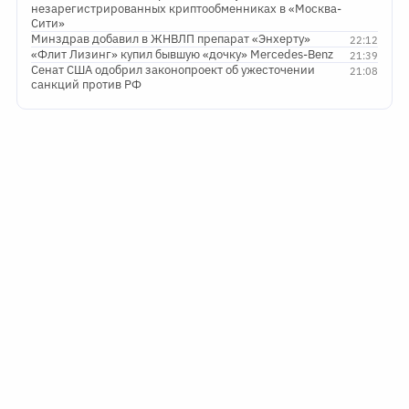
незарегистрированных криптообменниках в «Москва-
Сити»
Минздрав добавил в ЖНВЛП препарат «Энхерту»
22:12
«Флит Лизинг» купил бывшую «дочку» Mercedes-Benz
21:39
Сенат США одобрил законопроект об ужесточении
21:08
санкций против РФ