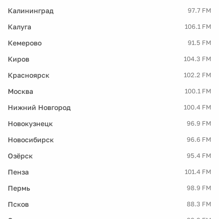
Калининград
97.7 FM
Калуга
106.1 FM
Кемерово
91.5 FM
Киров
104.3 FM
Красноярск
102.2 FM
Москва
100.1 FM
Нижний Новгород
100.4 FM
Новокузнецк
96.9 FM
Новосибирск
96.6 FM
Озёрск
95.4 FM
Пенза
101.4 FM
Пермь
98.9 FM
Псков
88.3 FM