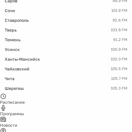
Саров
99.9 FM
Сочи
101.9 FM
Ставрополь
92.6 FM
Тверь
103.8 FM
Тюмень
91.2 FM
Усинск
100.9 FM
Ханты-Мансийск
102.0 FM
Чайковский
105.5 FM
Чита
105.7 FM
Шерегеш
105.3 FM
Расписание
Программы
Новости