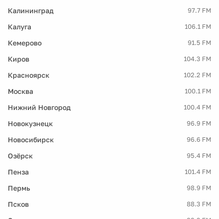
Калининград
97.7 FM
Калуга
106.1 FM
Кемерово
91.5 FM
Киров
104.3 FM
Красноярск
102.2 FM
Москва
100.1 FM
Нижний Новгород
100.4 FM
Новокузнецк
96.9 FM
Новосибирск
96.6 FM
Озёрск
95.4 FM
Пенза
101.4 FM
Пермь
98.9 FM
Псков
88.3 FM