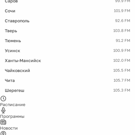
Саров
99.9 FM
Сочи
101.9 FM
Ставрополь
92.6 FM
Тверь
103.8 FM
Тюмень
91.2 FM
Усинск
100.9 FM
Ханты-Мансийск
102.0 FM
Чайковский
105.5 FM
Чита
105.7 FM
Шерегеш
105.3 FM
Расписание
Программы
Новости