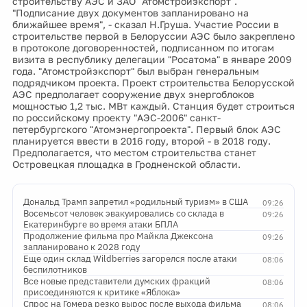
строительству АЭС и ЗАО "Атомстройэкспорт".
"Подписание двух документов запланировано на
ближайшее время", - сказал Н.Груша. Участие России в
строительстве первой в Белоруссии АЭС было закреплено
в протоколе договоренностей, подписанном по итогам
визита в республику делегации "Росатома" в январе 2009
года. "Атомстройэкспорт" был выбран генеральным
подрядчиком проекта. Проект строительства Белорусской
АЭС предполагает сооружение двух энергоблоков
мощностью 1,2 тыс. МВт каждый. Станция будет строиться
по российскому проекту "АЭС-2006" санкт-
петербургского "Атомэнергопроекта". Первый блок АЭС
планируется ввести в 2016 году, второй - в 2018 году.
Предполагается, что местом строительства станет
Островецкая площадка в Гродненской области.
Дональд Трамп запретил «родильный туризм» в США
09:26
Восемьсот человек эвакуировались со склада в
09:26
Екатеринбурге во время атаки БПЛА
Продолжение фильма про Майкла Джексона
09:26
запланировано к 2028 году
Еще один склад Wildberries загорелся после атаки
08:06
беспилотников
Все новые представители думских фракций
08:06
присоединяются к критике «Яблока»
Спрос на Гомера резко вырос после выхода фильма
08:06