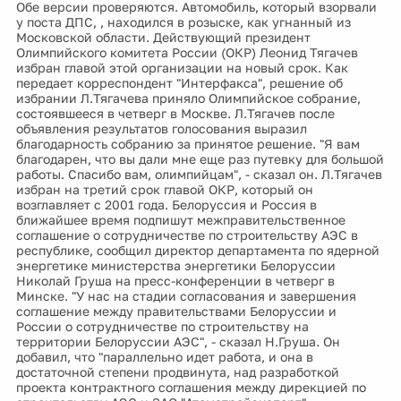
Обе версии проверяются. Автомобиль, который взорвали
у поста ДПС, , находился в розыске, как угнанный из
Московской области. Действующий президент
Олимпийского комитета России (ОКР) Леонид Тягачев
избран главой этой организации на новый срок. Как
передает корреспондент "Интерфакса", решение об
избрании Л.Тягачева приняло Олимпийское собрание,
состоявшееся в четверг в Москве. Л.Тягачев после
объявления результатов голосования выразил
благодарность собранию за принятое решение. "Я вам
благодарен, что вы дали мне еще раз путевку для большой
работы. Спасибо вам, олимпийцам", - сказал он. Л.Тягачев
избран на третий срок главой ОКР, который он
возглавляет с 2001 года. Белоруссия и Россия в
ближайшее время подпишут межправительственное
соглашение о сотрудничестве по строительству АЭС в
республике, сообщил директор департамента по ядерной
энергетике министерства энергетики Белоруссии
Николай Груша на пресс-конференции в четверг в
Минске. "У нас на стадии согласования и завершения
соглашение между правительствами Белоруссии и
России о сотрудничестве по строительству на
территории Белоруссии АЭС", - сказал Н.Груша. Он
добавил, что "параллельно идет работа, и она в
достаточной степени продвинута, над разработкой
проекта контрактного соглашения между дирекцией по