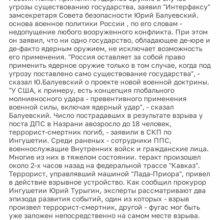
угрозы существованию государства, заявил "Интерфаксу"
замсекретаря Совета безопасности Юрий Балуевский.
основа военное политики России , по его словам -
недопущение любого вооруженного конфликта. При этом
он заявил, что ни одно государство, обладающее де-юре и
де-факто ядерным оружием, не исключает возможность
его применения. "Россия оставляет за собой право
применить ядерное оружие только в том случае, когда под
угрозу поставлено само существование государства", -
сказал Ю.Балуевский о проекте новой военной доктрины.
"У США, к примеру, есть концепция глобального
молниеносного удара - превентивного применения
военной силы, включая ядерный удар", - сказал
Балуевский. Число пострадавших в результате взрыва у
поста ДПС в Назрани авозросло до 18 человек,
террорист-смертник погиб, - заявили в СКП по
Ингушетии. Среди раненых - сотрудники ППС,
военнослужащие Внутренних войск и гражданские лица.
Многие из них в тяжелом состоянии. теракт произошел
около 2-х часов назад на федеральной трассе "Кавказ".
Террорист, управлявший машиной "Лада-Приора", привел
в действие взрывное устройство. Как сообщил прокурор
Ингушетии Юрий Турыгин, эксперты рассматривают два
эпизода развития событий, один из которых - взрыв
произвел террорист-смертник, другой - фугас мог быть
уже заложен непосредственно на самом месте взрыва.