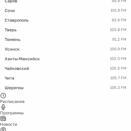
Саров
99.9 FM
Сочи
101.9 FM
Ставрополь
92.6 FM
Тверь
103.8 FM
Тюмень
91.2 FM
Усинск
100.9 FM
Ханты-Мансийск
102.0 FM
Чайковский
105.5 FM
Чита
105.7 FM
Шерегеш
105.3 FM
Расписание
Программы
Новости