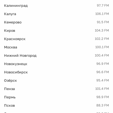
Калининград
97.7 FM
Калуга
106.1 FM
Кемерово
91.5 FM
Киров
104.3 FM
Красноярск
102.2 FM
Москва
100.1 FM
Нижний Новгород
100.4 FM
Новокузнецк
96.9 FM
Новосибирск
96.6 FM
Озёрск
95.4 FM
Пенза
101.4 FM
Пермь
98.9 FM
Псков
88.3 FM